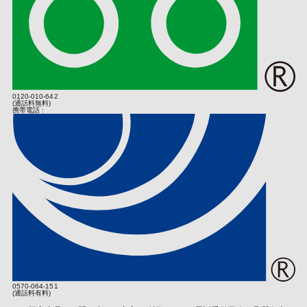
引のある仲卸業者等の法人から弊社製品を購入した法人もしくは販
・提供先が所在する外国の名称
売店（転売を行う個人は除く）をいうものとします（いずれも弊社
・当該国の個人情報保護の制度
の認めるものに限ります）。正規販売店以外の者が主催するイベン
・カード発行会社の個人情報保護の措置
トやキャンペーン等において弊社製品を取得された場合、当該主催
なお、個人情報保護委員会のホームページ（
https://www.ppc.go.jp/
者が正規販売店より取得した日を起算日とします。
)では、各国における個人情報護制度に関する情報について掲載さ
れています。
お客様は、購入明細（購入店舗及び購入日を示すもの。以下、本約
款において同じ）と保証書の２つを弊社に示すことでお買い上げ日
0120-010-642
(業務の委託)
を証明するものとし、お客様がお買い上げ日を証明できない場合
(通話料無料)
携帯電話 :
は、弊社は、お客様が保有する弊社商品を無償で修理する義務を負
個人情報の取り扱いにつきましては、お客さまへのサービス向上と
わないものとします。
業務の適正化などを行うためお預かりしました情報の業務委託を行
保証期間内の故障・不具合の場合、弊社は次条以下の規定の定めに
う場合があります。その場合は個人情報保護の基準を十分満たして
従いお客様に対応するものとします。
いる委託先を選定し必要な契約などを取り交わしたうえ、安全レベ
保証期間を過ぎてしまっている場合、保証期間内であっても第５条
ルの管理向上に努めます。
の定めに従い無償修理対象外となる場合、又はお客様がお買い上げ
日を証明できない場合は、弊社はお客様が希望する場合は有償（部
(個人情報提供の任意性)
品代のほか、診断・調整・点検などの技術料、及び送料も含みま
個人情報の提供は原則任意です。ただし、個人情報を提供いただけ
す）での修理を行うことに努めるものとし、修理が可能な場合は、
ない場合は該当事項につきまして当社からの情報やサービスなどの
予め、その費用を第４条に基づいてお客様に通知するものとしま
ご提供ができない場合がございます。
す。但し、本項の定めは弊社がお客様に対して修理依頼品の修理を
確約するものではありません。
(当社Ｗｅｂサイトの運営について)
第３条（修理条件）
当社サイトでは、ご本人が当社Ｗｅｂサイトを再度訪問されたとき
0570-064-151
などに、より便利に閲覧して頂けるよう「クッキー（Cookie）」
取扱説明書、弊社製品添付ラベル等の弊社の指示に従った正常な使
(通話料有料)
という技術を使用することがあります。また、当社は、第三者が運
用状態で保証期間内に故障した場合、次項以降の定めに従い弊社は