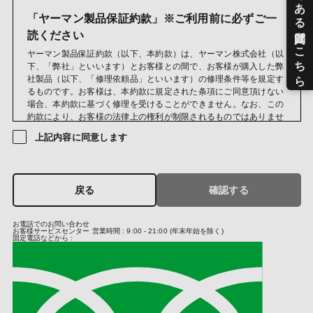
品・カタログ・DM・情報誌・ご案内等の発送のため
お問い合わせおよびお申し出への対応および必要事項の連絡な
「ヤーマン製品保証約款」※ご利用前に必ずご一
どのため
読ください
メールマガジン送信のため
ヤーマン製品保証約款（以下、本約款）は、ヤーマン株式会社（以
当社のサービスのご案内、サポート情報の提供のため
下、「弊社」といいます）とお客様との間で、お客様が購入した弊
サービス利用状況に応じた広告表示のため
社製品（以下、「修理依頼品」といいます）の修理条件等を規定す
成果確認のため
るものです。お客様は、本約款に規定された条項にご同意頂けない
当社におけるサービス向上のため
場合、本約款に基づく修理を受けることができません。なお、この
クレジットカードの不正利用検知・防止のため
約款により、お客様の法律上の権利が制限されるものではありませ
ん。
(第三者への提供)
上記内容に同意します
当社では法律に基づく場合および次の場合を除き、お預かりしまし
第１条（保証規定）
た個人情報は原則第三者への提供はいたしません。
保証期間中に弊社の責によりお客様が購入した修理依頼品に故障又
当社は、クレジットカード決済において、3Dセキュア2.0に対応
は不具合が発生した場合、本約款の定めに従い、弊社修理サービス
し、クレジットカードの不正利用対策を行っております。そのた
戻る
確認する
部門が対応するものとします。
め、当社がお客さまから収集したカード情報（カード名義・カード
番号・有効期間）、メールアドレス、電話番号を、カード発行会社
第２条（保証期間）
お電話でのお問い合わせ
が行う不正利用検知・防止のために、お客さまが利用されているカ
お客様サービスセンター
営業時間 : 9:00 - 21:00 (年末年始を除く)
保証期間は、お客様が修理依頼品を購入した日（以下、「お買い上
ード発行会社及び決済代行会社へ提供させていただきます。
固定電話などから :
げ日」といいます）から、購入した修理依頼品に同封されている製
お客さまが利用されているカード発行会社が外国にある場合、これ
品保証書に記載の期間までとし、その他の時点から起算することは
らの情報は当該発行会社が所属する国に移転される場合がありま
いたしません。ただし、お客様が弊社又は弊社の正規販売店が主催
す。当社では、お客様から収集した情報からは、ご利用のカード発
するイベントやキャンペーン等を通して弊社製品を取得した場合、
行会社及び当該会社が所在する国を特定することができないため、
当該取得した日から保証期間を起算するものとします。なお、本約
以下の個人情報保護措置に関する情報を把握して、ご提供すること
款において、正規販売店とは、弊社と取引のある法人又は弊社と取
はできません。