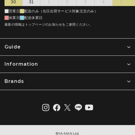
30
31
1
2
3
4
5
電話 : 03-5665-7330 電子メール : privacy＠ya-man.com
から修理することが不合理であると判断した場合は、同等品と
交換するものとします。但し、第５条（無料修理を適用できな
営業日
配送のみ（当日出荷サービス対象注文のみ）
い場合）に該当する場合、無料ではなく第２条第４項の取り扱
【利用規約】
休業日
配送休業日
いとします。
最新の情報はトップページのお知らせをご参照ください。
ヤーマン株式会社 (以下「当社」という) により運営されるウェブサ
送料の負担については保証期間内でありかつ無償での修理保証
イト (以下「当社ウェブサイト」という) について以下のとおり定め
対象である場合は往復弊社負担といたしますが、下記に該当す
ます。ご利用の前に以下の利用規約をお読みいただき、ご同意のう
る場合は弊社の定める往復送料をお客様が負担するものとしま
えでご利用ください。また、ご利用いただいた場合には、以下の利
す。
Guide
用規約のすべてにご同意いただいたものとさせていただきますので
無償での保証対応の修理依頼品として修理依頼された製品につ
ご了承願います。
き、弊社にて診断に着手し診断の過程において無償での修理保
証対象ではないと判断した場合
Information
1. 利用方法
本体を同梱せずに付属品のみを発送した場合
利用者は、本規約および当社が別途定める利用ガイドなどに従い、
その他弊社が必要であると判断した場合
当社ウェブサイトを利用するものとします。
Brands
第４条（修理の場合の手続き）
2. 個人情報
弊社の製品につき修理依頼をお客様がお買い上げ販売店を通じて行
当社ウェブサイトで取得した利用者の個人情報は、当社の
う場合、又は直接弊社に行う場合のいずれの場合であっても、製品
個人情報保護方針 (プライバシーポリシー)
に従って取り扱われま
が弊社に到達した時点で本約款に定める修理の申込みがあったもの
す。
とします（前条第３項の受付なく製品が弊社に到達した場合を除
く）。弊社における第２条第１項の保証期間に該当するかの判断
3. 著作権
は、かかる申込みの時点をもって判断するものとし、製品不具合の
発生した時点等申込時以外の時点は考慮しないものとします。
当社ウェブサイトから提供されるすべての情報の著作権は当社に帰
属します。これらの情報の一部または全部を営利目的で利用するこ
弊社に到着した修理依頼品については下記の順序で進めます。
©︎YA-MAN Ltd.