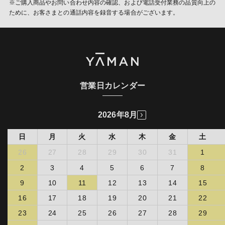
※ご購入商品やお問い合わせ内容の確認、および電話受付業務の品質向上の
営するデータ・マネジメント・プラッ トフォームからCookieによ
お客様の製品を修理するものとします。なお、お客様が弊社製品の
ために、お客さまとの通話内容を録音する場合がございます。
り収集されたウェブの閲覧履歴及びその分析結果を取得し、これを
販売店独自の保証又はその他一切のサービスに加入されている場
お客様の個人データと結びつけた上で、成果確認・広告配信等のた
合、弊社は、当該サービスに関する責任を負わないものとします。
めに利用いたします。
お客様はお買い上げ販売店を通じて弊社に修理を依頼するものと
し、修理依頼品と保証書、及び購入明細をお買い上げ販売店にご持
(第三者配信事業者の広告配信について)
参ご掲示するものとします。
以下の理由によりお買い上げ販売店を通じて修理を依頼できない場
当社は、当社サービスの利用状況をもとにした広告を表示するため
合、ヤーマンコールセンターに依頼し、ヤーマンコールセンターの
にFacebookが提供するカスタムオーディエンスを利用する場合が
指示する方法に従い修理依頼品と保証書、及び購入明細を弊社に掲
あります。
営業日カレンダー
示することで、修理を依頼し、弊社による受付を受けるものとしま
詳細は
Facebookカスタムオーディエンス
をご確認下さい。
す。かかる受付なく製品を弊社に送付された場合、弊社において、
カスタムオーディエンスを利用した広告配信に関しては、
受領拒否又は製品を破棄することができるものとします。弊社は、
2026年8月
Facebookのオプトアウトページ
より機能を停止することができま
かかる受領拒否又は製品の破棄の場合につき何らの責任を負わない
す。
ものとします。
日
月
火
水
木
金
土
ヤーマンオンラインストアを始めとする弊社直接販売にて購入
(個人情報の利用目的の通知、開示、訂正・追加・削除、
された場合
26
27
28
29
30
31
1
利用・提供の拒否に関して)
販売店、販売会社において弊社への修理依頼が不可能である場
2
3
4
5
6
7
8
情報を提供された本人は、該当情報に関して利用目的の通知、開
合
示、訂正・追加・削除、利用・提供の拒否を要求いただける権利を
9
10
11
12
13
14
15
転居、贈答品のために購入店での修理依頼が困難な場合
有しています。必要に応じて窓口までご連絡ください。
お客様が弊社又は正規販売店主催のイベントやキャンペーン等
16
17
18
19
20
21
22
を通して弊社製品を取得したことが明らかな場合
《個人情報相談窓口》
23
24
25
26
27
28
29
ヤーマン株式会社 個人情報相談窓口 : 管理本部
第２項及び第３項の場合、弊社は無料でお客様の製品を修理
〒135-0016 東京都江東区東陽2-4-2 新宮ビル4F
し、又は、弊社において修理ができないもしくは費用等の観点