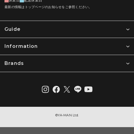
【利用規約】
休業日
配送休業日
いとします。
最新の情報はトップページのお知らせをご参照ください。
ヤーマン株式会社 (以下「当社」という) により運営されるウェブサ
送料の負担については保証期間内でありかつ無償での修理保証
イト (以下「当社ウェブサイト」という) について以下のとおり定め
対象である場合は往復弊社負担といたしますが、下記に該当す
ます。ご利用の前に以下の利用規約をお読みいただき、ご同意のう
る場合は弊社の定める往復送料をお客様が負担するものとしま
えでご利用ください。また、ご利用いただいた場合には、以下の利
す。
Guide
用規約のすべてにご同意いただいたものとさせていただきますので
無償での保証対応の修理依頼品として修理依頼された製品につ
ご了承願います。
き、弊社にて診断に着手し診断の過程において無償での修理保
証対象ではないと判断した場合
Information
1. 利用方法
本体を同梱せずに付属品のみを発送した場合
利用者は、本規約および当社が別途定める利用ガイドなどに従い、
その他弊社が必要であると判断した場合
当社ウェブサイトを利用するものとします。
Brands
第４条（修理の場合の手続き）
2. 個人情報
弊社の製品につき修理依頼をお客様がお買い上げ販売店を通じて行
当社ウェブサイトで取得した利用者の個人情報は、当社の
う場合、又は直接弊社に行う場合のいずれの場合であっても、製品
個人情報保護方針 (プライバシーポリシー)
に従って取り扱われま
が弊社に到達した時点で本約款に定める修理の申込みがあったもの
す。
とします（前条第３項の受付なく製品が弊社に到達した場合を除
く）。弊社における第２条第１項の保証期間に該当するかの判断
3. 著作権
は、かかる申込みの時点をもって判断するものとし、製品不具合の
発生した時点等申込時以外の時点は考慮しないものとします。
当社ウェブサイトから提供されるすべての情報の著作権は当社に帰
属します。これらの情報の一部または全部を営利目的で利用するこ
弊社に到着した修理依頼品については下記の順序で進めます。
©︎YA-MAN Ltd.
とは、形態の如何を問わず禁止します。
保証期間内かつ保証対象内である場合は、弊社に到着してから
お客様への確認を行わずに修理又は交換の手続が進行し、完了
4. 商標