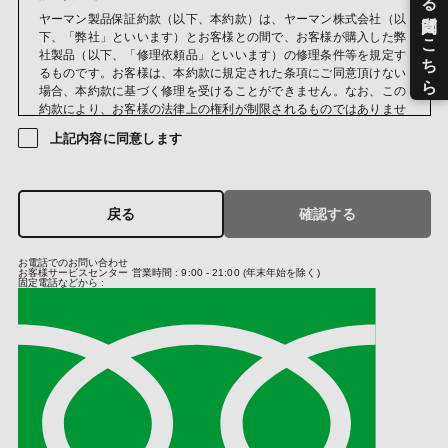
メールマガジン送信のため
ヤーマン製品保証約款（以下、本約款）は、ヤーマン株式会社（以
当社のサービスのご案内、サポート情報の提供のため
下、「弊社」といいます）とお客様との間で、お客様が購入した弊
サービス利用状況に応じた広告表示のため
社製品（以下、「修理依頼品」といいます）の修理条件等を規定す
成果確認のため
るものです。お客様は、本約款に規定された条項にご同意頂けない
当社におけるサービス向上のため
場合、本約款に基づく修理を受けることができません。なお、この
クレジットカードの不正利用検知・防止のため
約款により、お客様の法律上の権利が制限されるものではありませ
ん。
(第三者への提供)
上記内容に同意します
当社では法律に基づく場合および次の場合を除き、お預かりしまし
第１条（保証規定）
た個人情報は原則第三者への提供はいたしません。
保証期間中に弊社の責によりお客様が購入した修理依頼品に故障又
当社は、クレジットカード決済において、3Dセキュア2.0に対応
は不具合が発生した場合、本約款の定めに従い、弊社修理サービス
し、クレジットカードの不正利用対策を行っております。そのた
戻る
確認する
部門が対応するものとします。
め、当社がお客さまから収集したカード情報（カード名義・カード
番号・有効期間）、メールアドレス、電話番号を、カード発行会社
第２条（保証期間）
お電話でのお問い合わせ
が行う不正利用検知・防止のために、お客さまが利用されているカ
お客様サービスセンター
営業時間 : 9:00 - 21:00 (年末年始を除く)
保証期間は、お客様が修理依頼品を購入した日（以下、「お買い上
ード発行会社及び決済代行会社へ提供させていただきます。
固定電話などから :
げ日」といいます）から、購入した修理依頼品に同封されている製
お客さまが利用されているカード発行会社が外国にある場合、これ
品保証書に記載の期間までとし、その他の時点から起算することは
らの情報は当該発行会社が所属する国に移転される場合がありま
いたしません。ただし、お客様が弊社又は弊社の正規販売店が主催
す。当社では、お客様から収集した情報からは、ご利用のカード発
するイベントやキャンペーン等を通して弊社製品を取得した場合、
行会社及び当該会社が所在する国を特定することができないため、
当該取得した日から保証期間を起算するものとします。なお、本約
以下の個人情報保護措置に関する情報を把握して、ご提供すること
款において、正規販売店とは、弊社と取引のある法人又は弊社と取
はできません。
引のある仲卸業者等の法人から弊社製品を購入した法人もしくは販
・提供先が所在する外国の名称
売店（転売を行う個人は除く）をいうものとします（いずれも弊社
・当該国の個人情報保護の制度
の認めるものに限ります）。正規販売店以外の者が主催するイベン
・カード発行会社の個人情報保護の措置