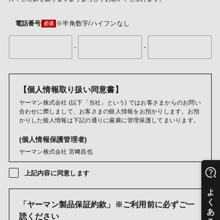
電話番号
※半角数字/ハイフンなし
-
-
【個人情報取り扱い同意書】
ヤーマン株式会社 (以下「当社」という) ではお客さまからのお問い
合わせに際しまして、お客さまの個人情報をお預かりします。お預
かりした個人情報は下記の通りに厳粛に管理保護してまいります。
(個人情報保護管理者)
ヤーマン株式会社 宮﨑昌也
(利用目的)
上記内容に同意します
ご購入商品・レンタル品・懸賞賞品・キャンペーン商品・試供
品・カタログ・DM・情報誌・ご案内等の発送のため
お問い合わせおよびお申し出への対応および必要事項の連絡な
「ヤーマン製品保証約款」※ご利用前に必ずご一
どのため
読ください