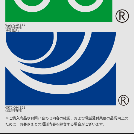
トやキャンペーン等において弊社製品を取得された場合、当該主催
なお、個人情報保護委員会のホームページ（
https://www.ppc.go.jp/
者が正規販売店より取得した日を起算日とします。
)では、各国における個人情報護制度に関する情報について掲載さ
れています。
お客様は、購入明細（購入店舗及び購入日を示すもの。以下、本約
款において同じ）と保証書の２つを弊社に示すことでお買い上げ日
0120-010-642
(業務の委託)
を証明するものとし、お客様がお買い上げ日を証明できない場合
(通話料無料)
携帯電話 :
は、弊社は、お客様が保有する弊社商品を無償で修理する義務を負
個人情報の取り扱いにつきましては、お客さまへのサービス向上と
わないものとします。
業務の適正化などを行うためお預かりしました情報の業務委託を行
保証期間内の故障・不具合の場合、弊社は次条以下の規定の定めに
う場合があります。その場合は個人情報保護の基準を十分満たして
従いお客様に対応するものとします。
いる委託先を選定し必要な契約などを取り交わしたうえ、安全レベ
保証期間を過ぎてしまっている場合、保証期間内であっても第５条
ルの管理向上に努めます。
の定めに従い無償修理対象外となる場合、又はお客様がお買い上げ
日を証明できない場合は、弊社はお客様が希望する場合は有償（部
(個人情報提供の任意性)
品代のほか、診断・調整・点検などの技術料、及び送料も含みま
個人情報の提供は原則任意です。ただし、個人情報を提供いただけ
す）での修理を行うことに努めるものとし、修理が可能な場合は、
ない場合は該当事項につきまして当社からの情報やサービスなどの
予め、その費用を第４条に基づいてお客様に通知するものとしま
ご提供ができない場合がございます。
す。但し、本項の定めは弊社がお客様に対して修理依頼品の修理を
確約するものではありません。
(当社Ｗｅｂサイトの運営について)
第３条（修理条件）
当社サイトでは、ご本人が当社Ｗｅｂサイトを再度訪問されたとき
0570-064-151
などに、より便利に閲覧して頂けるよう「クッキー（Cookie）」
取扱説明書、弊社製品添付ラベル等の弊社の指示に従った正常な使
(通話料有料)
という技術を使用することがあります。また、当社は、第三者が運
用状態で保証期間内に故障した場合、次項以降の定めに従い弊社は
※ご購入商品やお問い合わせ内容の確認、および電話受付業務の品質向上の
営するデータ・マネジメント・プラッ トフォームからCookieによ
お客様の製品を修理するものとします。なお、お客様が弊社製品の
ために、お客さまとの通話内容を録音する場合がございます。
り収集されたウェブの閲覧履歴及びその分析結果を取得し、これを
販売店独自の保証又はその他一切のサービスに加入されている場
お客様の個人データと結びつけた上で、成果確認・広告配信等のた
合、弊社は、当該サービスに関する責任を負わないものとします。