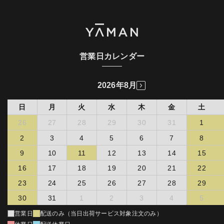
めに利用いたします。
お客様はお買い上げ販売店を通じて弊社に修理を依頼するものと
し、修理依頼品と保証書、及び購入明細をお買い上げ販売店にご持
(第三者配信事業者の広告配信について)
参ご掲示するものとします。
以下の理由によりお買い上げ販売店を通じて修理を依頼できない場
当社は、当社サービスの利用状況をもとにした広告を表示するため
合、ヤーマンコールセンターに依頼し、ヤーマンコールセンターの
にFacebookが提供するカスタムオーディエンスを利用する場合が
指示する方法に従い修理依頼品と保証書、及び購入明細を弊社に掲
あります。
営業日カレンダー
示することで、修理を依頼し、弊社による受付を受けるものとしま
詳細は
Facebookカスタムオーディエンス
をご確認下さい。
す。かかる受付なく製品を弊社に送付された場合、弊社において、
カスタムオーディエンスを利用した広告配信に関しては、
受領拒否又は製品を破棄することができるものとします。弊社は、
2026年8月
Facebookのオプトアウトページ
より機能を停止することができま
かかる受領拒否又は製品の破棄の場合につき何らの責任を負わない
す。
ものとします。
日
月
火
水
木
金
土
ヤーマンオンラインストアを始めとする弊社直接販売にて購入
(個人情報の利用目的の通知、開示、訂正・追加・削除、
された場合
26
27
28
29
30
31
1
利用・提供の拒否に関して)
販売店、販売会社において弊社への修理依頼が不可能である場
2
3
4
5
6
7
8
情報を提供された本人は、該当情報に関して利用目的の通知、開
合
示、訂正・追加・削除、利用・提供の拒否を要求いただける権利を
9
10
11
12
13
14
15
転居、贈答品のために購入店での修理依頼が困難な場合
有しています。必要に応じて窓口までご連絡ください。
お客様が弊社又は正規販売店主催のイベントやキャンペーン等
16
17
18
19
20
21
22
を通して弊社製品を取得したことが明らかな場合
《個人情報相談窓口》
23
24
25
26
27
28
29
ヤーマン株式会社 個人情報相談窓口 : 管理本部
第２項及び第３項の場合、弊社は無料でお客様の製品を修理
〒135-0016 東京都江東区東陽2-4-2 新宮ビル4F
し、又は、弊社において修理ができないもしくは費用等の観点
30
31
1
2
3
4
5
電話 : 03-5665-7330 電子メール : privacy＠ya-man.com
から修理することが不合理であると判断した場合は、同等品と
交換するものとします。但し、第５条（無料修理を適用できな
営業日
配送のみ（当日出荷サービス対象注文のみ）
い場合）に該当する場合、無料ではなく第２条第４項の取り扱