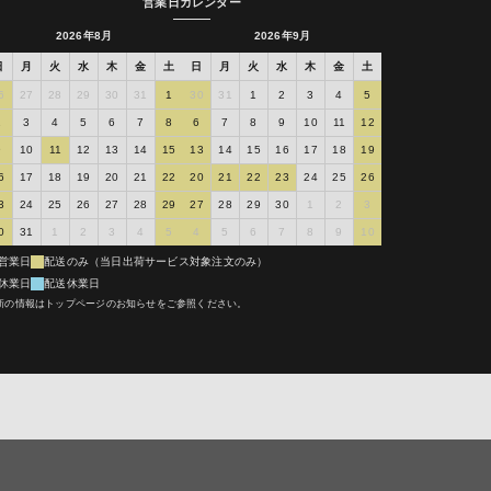
営業日カレンダー
に要する部品の
り、所定の手数
れを異議なく承
2026年8月
2026年9月
なく同意したも
の場合において
日
月
火
水
木
金
土
日
月
火
水
木
金
土
の技術料を負担
6
27
28
29
30
31
1
30
31
1
2
3
4
5
2
3
4
5
6
7
8
6
7
8
9
10
11
12
交換代を負担す
9
10
11
12
13
14
15
13
14
15
16
17
18
19
・点検等の技術
6
17
18
19
20
21
22
20
21
22
23
24
25
26
返金等は出来か
3
24
25
26
27
28
29
27
28
29
30
1
2
3
診断・調整・点
0
31
1
2
3
4
5
4
5
6
7
8
9
10
により弊社に直
利用するものと
営業日
配送のみ（当日出荷サービス対象注文のみ）
を含みます）で
休業日
配送休業日
て送付いただく
新の情報はトップページのお知らせをご参照ください。
属物を取り外
いと判断される
以外の住所への
可能となった場
ものとします。
ことなく、当該
着等による責任
修理依頼品を預
たにもかかわら
す）を超えてお
ての転売、オーク
で弊社は修理依