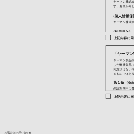
ヤーマン株式会
す。お預かり
(個人情報保
ヤーマン株式会
(利用目的)
上記内容に同
ご購入商
お問い合
メールマ
当社のサ
「ヤーマン
サービス
ヤーマン製品
成果確認
した弊社製品
当社にお
同意頂けない
クレジッ
るものではあ
(第三者への
第１条（保
当社では法律
保証期間中に
当社は、クレジ
ービス部門が
ため、当社が
上記内容に同
発行会社が行
第２条（保
きます。
保証期間は、
お客さまが利
いる製品保証
ります。当社
販売店が主催
ないため、以
します。なお
・提供先が所
を購入した法
・当該国の個
販売店以外の
・カード発行
お電話でのお問い合わせ