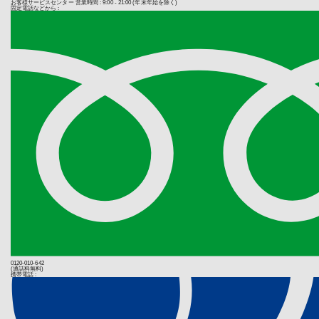
た日を起算日
お客様サービスセンター
営業時間 : 9:00 - 21:00 (年末年始を除く)
なお、個人情
固定電話などから :
お客様は、購
掲載されてい
上げ日を証明
る義務を負わ
(業務の委託
保証期間内の
個人情報の取
保証期間を過
託を行う場合
い上げ日を証
え、安全レベ
料も含みます
するものとし
(個人情報提
個人情報の提
第３条（修
などのご提供
取扱説明書、
弊社はお客様
(当社Ｗｅｂ
れている場合
当社サイトで
お客様はお買
（Cookie
ご持参ご掲示
ームからCoo
以下の理由に
成果確認・広
ターの指示す
るものとしま
(第三者配信
とします。弊
当社は、当社サ
ヤーマンオ
場合がありま
販売店、販
詳細は
Face
転居、贈答
0120-010-642
カスタムオー
(通話料無料)
お客様が弊
携帯電話 :
す。
第２項及び
から修理す
(個人情報
ない場合）
情報を提供さ