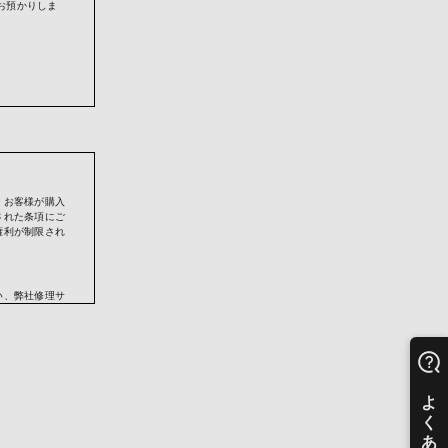
お預かりしま
のため
、お客様が購入
された条項にご
権利が制限され
せん。
い、弊社修理サ
おります。その
番号を、カード
供させていただ
品に同封されて
される場合があ
又は弊社の正規
することができ
起算するものと
人から弊社製品
ります）。正規
売店より取得し