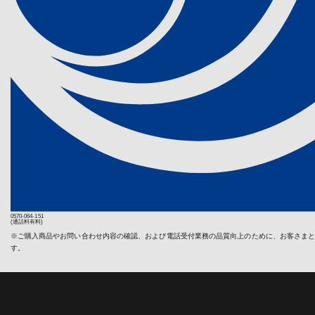
送料の負担
利を有してい
する場合は
無償での保
《個人情報相
保証対象で
ヤーマン株式会
〒135-0016
本体を同梱
電話 : 03-566
その他弊社
第４条（修
【利用規約
弊社の製品に
ヤーマン株式会
も、製品が弊
おり定めます
した場合を除
には、以下の
し、製品不具
弊社に到着し
1. 利用方法
保証期間内
利用者は、本
了次第返送
時点で保証
2. 個人情報
償修理・有
当社ウェブサ
頼の時点で
ますが、ご
0570-064-151
3. 著作権
(通話料有料)
有償修理品
当社ウェブサ
※ご購入商品やお問い合わせ内容の確認、および電話受付業務の品質向上のために、お客さま
弊社は有償
することは、
す。
可否を検討
提示を行い
4. 商標
ただく費用
か、又はキ
当社ウェブサ
は、お客様
り、これらの
ると判断し