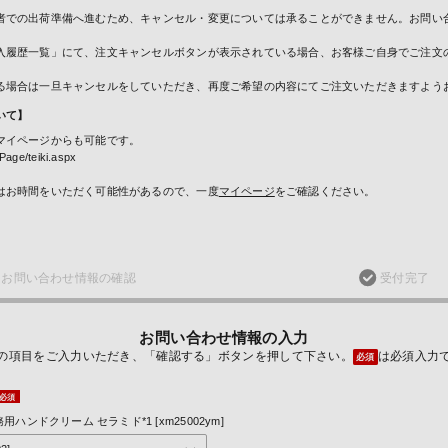
者での出荷準備へ進むため、キャンセル・変更については承ることができません。お問い
入履歴一覧」にて、注文キャンセルボタンが表示されている場合、お客様ご自身でご注文
る場合は一旦キャンセルをしていただき、再度ご希望の内容にてご注文いただきますよう
いて】
マイページからも可能です。
Page/teiki.aspx
はお時間をいただく可能性があるので、一度
マイページ
をご確認ください。
お問い合わせ
情報の確認
受付完了
お問い合わせ情報の入力
の項目をご入力いただき、「確認する」ボタンを押して下さい。
は必須入力
必須
用ハンドクリーム セラミド*1 [xm25002ym]