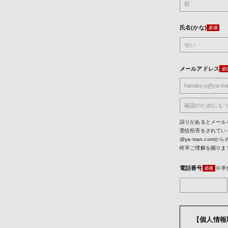
氏名(かな)
メールアドレス
誤りがあるとメール
受信拒否をされてい
@ya-man.co
何卒ご理解を賜りま
電話番号
※半
【個人情報