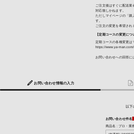
ご注文後はすぐに配送業
対応致しかねます。
ただしマイページの「購
す。
ご注文の変更を希望され
【定期コースの変更につ
定期コースの各種変更は
https://www.ya-man.com/
お問い合わせへの回答に
お問い合わせ
情報の入力
以下
お問い合わせ件名
商品名 : プロ・業務