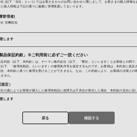
社 (以下「当社」という) ではお客さまからのお問い合わせに際しまして、お客さまの個人情報を
した個人情報は下記の通りに厳粛に管理保護してまいります。
護管理者)
社 宮﨑昌也
意します
品・レンタル品・懸賞賞品・キャンペーン商品・試供品・カタログ・DM・情報誌・ご案内等の発送
わせおよびお申し出への対応および必要事項の連絡などのため
ガジン送信のため
ービスのご案内、サポート情報の提供のため
製品保証約款」※ご利用前に必ずご一読ください
利用状況に応じた広告表示のため
保証約款（以下、本約款）は、ヤーマン株式会社（以下、「弊社」といいます）とお客様との間で
のため
（以下、「修理依頼品」といいます）の修理条件等を規定するものです。お客様は、本約款に規定
けるサービス向上のため
場合、本約款に基づく修理を受けることができません。なお、この約款により、お客様の法律上の
トカードの不正利用検知・防止のため
りません。
提供)
証規定）
に基づく場合および次の場合を除き、お預かりしました個人情報は原則第三者への提供はいたしま
弊社の責によりお客様が購入した修理依頼品に故障又は不具合が発生した場合、本約款の定めに従
ットカード決済において、3Dセキュア2.0に対応し、クレジットカードの不正利用対策を行って
対応するものとします。
お客さまから収集したカード情報（カード名義・カード番号・有効期間）、メールアドレス、電話
意します
う不正利用検知・防止のために、お客さまが利用されているカード発行会社及び決済代行会社へ提
証期間）
お客様が修理依頼品を購入した日（以下、「お買い上げ日」といいます）から、購入した修理依頼
用されているカード発行会社が外国にある場合、これらの情報は当該発行会社が所属する国に移転
書に記載の期間までとし、その他の時点から起算することはいたしません。ただし、お客様が弊社
では、お客様から収集した情報からは、ご利用のカード発行会社及び当該会社が所在する国を特定
戻る
確認する
するイベントやキャンペーン等を通して弊社製品を取得した場合、当該取得した日から保証期間を
下の個人情報保護措置に関する情報を把握して、ご提供することはできません。
、本約款において、正規販売店とは、弊社と取引のある法人又は弊社と取引のある仲卸業者等の法
在する外国の名称
人もしくは販売店（転売を行う個人は除く）をいうものとします（いずれも弊社の認めるものに限
人情報保護の制度
者が主催するイベントやキャンペーン等において弊社製品を取得された場合、当該主催者が正規販
会社の個人情報保護の措置