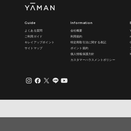
5. 利用規
無償修理対
生産が終了
当社は、利用
料ご請求の
諾するものと
有償修理品
のとみなされ
は、弊社で
Guide
Information
6. 禁止事項
見積り提示
するものと
よくある質問
会社概要
(1)利用者は
見積り提示
ご利用ガイド
利用規約
①当社ま
るものとし
②当社ウ
キレイアップポイント
特定商取引法に関する表記
製品を修理
③当社ウ
サイトマップ
ポイント規約
料等の合計
④クレジ
ねます。
個人情報保護方針
⑤コンピ
修理、診断
⑥営利目
カスタマーハラスメントポリシー
検等を依頼
・一度の
接修理、診
・ご注文
します。
・同一住
何度も商
お客様が弊
・その他
ものとし、
⑦無効ま
し、破棄又
ご注文を
修理依頼品
⑧その他
返送依頼は
合に限り返
(2)ヤーマ
なお、弊社
アカウントを
は負いかね
(3)ヤーマン
お客様から
かる合理的
7. 転売禁
ず、弊社が
(1)ヤー
客様に修理