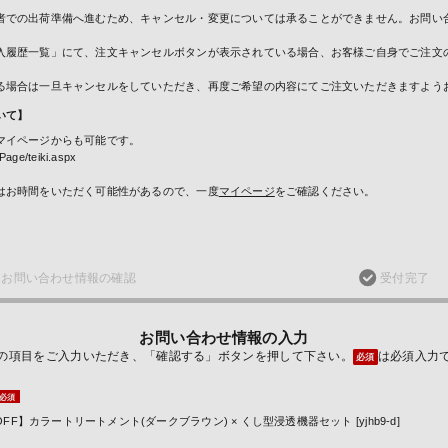
者での出荷準備へ進むため、キャンセル・変更については承ることができません。お問い
入履歴一覧」にて、注文キャンセルボタンが表示されている場合、お客様ご自身でご注文
る場合は一旦キャンセルをしていただき、再度ご希望の内容にてご注文いただきますよう
いて】
マイページからも可能です。
Page/teiki.aspx
はお時間をいただく可能性があるので、一度
マイページ
をご確認ください。
お問い合わせ
情報の確認
受付完了
お問い合わせ情報の入力
の項目をご入力いただき、「確認する」ボタンを押して下さい。
は必須入力
必須
％OFF】カラートリートメント(ダークブラウン) × くし型浸透機器セット [yjhb9-d]