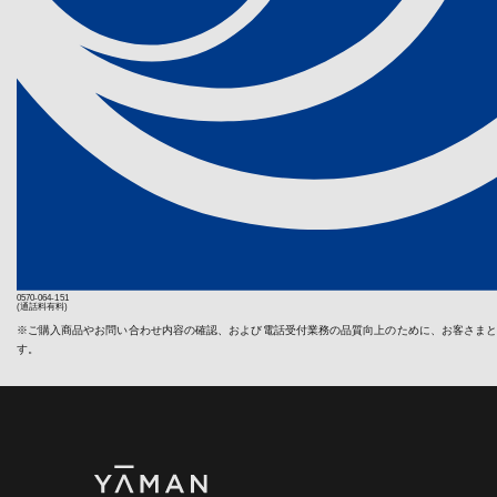
《個人情報相
保証対象で
ヤーマン株式会
〒135-0016
本体を同梱
電話 : 03-566
その他弊社
第４条（修
【利用規約
弊社の製品に
ヤーマン株式会
も、製品が弊
おり定めます
した場合を除
には、以下の
し、製品不具
弊社に到着し
1. 利用方法
保証期間内
利用者は、本
了次第返送
時点で保証
2. 個人情報
償修理・有
当社ウェブサ
頼の時点で
ますが、ご
0570-064-151
3. 著作権
(通話料有料)
有償修理品
当社ウェブサ
※ご購入商品やお問い合わせ内容の確認、および電話受付業務の品質向上のために、お客さま
弊社は有償
することは、
す。
可否を検討
提示を行い
4. 商標
ただく費用
か、又はキ
当社ウェブサ
は、お客様
り、これらの
ると判断し
5. 利用規
無償修理対
生産が終了
当社は、利用
料ご請求の
諾するものと