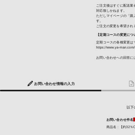
ご注文後はすぐに配送業
対応致しかねます。
ただしマイページの「購
す。
ご注文の変更を希望され
【定期コースの変更につ
定期コースの各種変更は
https://www.ya-man.com/
お問い合わせへの回答に
お問い合わせ
情報の入力
以下
お問い合わせ件名
商品名 : 【約32