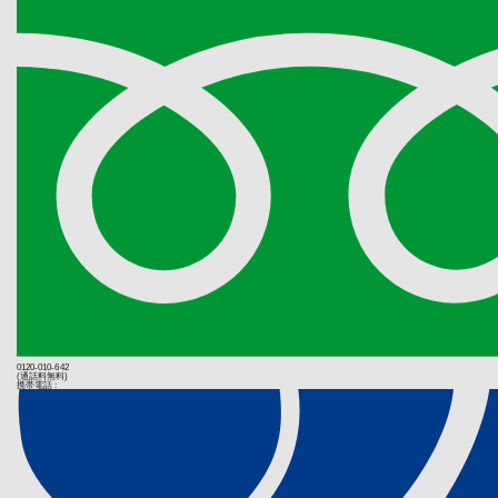
る義務を負わ
(業務の委託
保証期間内の
個人情報の取
保証期間を過
託を行う場合
い上げ日を証
え、安全レベ
料も含みます
するものとし
(個人情報提
個人情報の提
第３条（修
などのご提供
取扱説明書、
弊社はお客様
(当社Ｗｅｂ
れている場合
当社サイトで
お客様はお買
（Cookie
ご持参ご掲示
ームからCoo
以下の理由に
成果確認・広
ターの指示す
るものとしま
(第三者配信
とします。弊
当社は、当社サ
ヤーマンオ
場合がありま
販売店、販
詳細は
Face
転居、贈答
0120-010-642
カスタムオー
(通話料無料)
お客様が弊
携帯電話 :
す。
第２項及び
から修理す
(個人情報
ない場合）
情報を提供さ
送料の負担
利を有してい
する場合は
無償での保