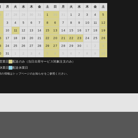
の場合において
日
月
火
水
木
金
土
日
月
火
水
木
金
土
の技術料を負担
6
27
28
29
30
31
1
30
31
1
2
3
4
5
2
3
4
5
6
7
8
6
7
8
9
10
11
12
交換代を負担す
9
10
11
12
13
14
15
13
14
15
16
17
18
19
・点検等の技術
6
17
18
19
20
21
22
20
21
22
23
24
25
26
返金等は出来か
3
24
25
26
27
28
29
27
28
29
30
1
2
3
診断・調整・点
0
31
1
2
3
4
5
4
5
6
7
8
9
10
により弊社に直
利用するものと
営業日
配送のみ（当日出荷サービス対象注文のみ）
を含みます）で
休業日
配送休業日
て送付いただく
新の情報はトップページのお知らせをご参照ください。
属物を取り外
いと判断される
以外の住所への
可能となった場
ものとします。
ことなく、当該
着等による責任
修理依頼品を預
たにもかかわら
す）を超えてお
ての転売、オーク
で弊社は修理依
はその他の方法
規の流通経路よ
の技術料に加
で購入され使用
。