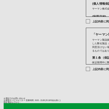
(個人情報保
ヤーマン株式会
(利用目的)
上記内容に同
ご購入商
お問い合
メールマ
当社のサ
「ヤーマン
サービス
ヤーマン製品
成果確認
した弊社製品
当社にお
同意頂けない
クレジッ
るものではあ
(第三者への
第１条（保
当社では法律
保証期間中に
当社は、クレジ
ービス部門が
ため、当社が
上記内容に同
発行会社が行
第２条（保
きます。
保証期間は、
お客さまが利
いる製品保証
ります。当社
販売店が主催
ないため、以
します。なお
・提供先が所
を購入した法
・当該国の個
販売店以外の
・カード発行
お電話でのお問い合わせ
た日を起算日
お客様サービスセンター
営業時間 : 9:00 - 21:00 (年末年始を除く)
なお、個人情
固定電話などから :
お客様は、購
掲載されてい
上げ日を証明