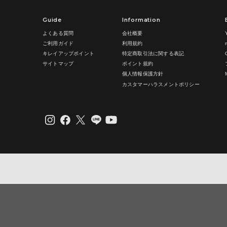
有償修理品
のとみなされ
は、弊社で
Guide
Information
6. 禁止事項
見積り提示
するものと
よくある質問
会社概要
(1)利用者は
見積り提示
ご利用ガイド
利用規約
①当社ま
るものとし
②当社ウ
キレイアップポイント
特定商取引法に関する表記
製品を修理
③当社ウ
サイトマップ
ポイント規約
料等の合計
④クレジ
ねます。
個人情報保護方針
⑤コンピ
修理、診断
⑥営利目
カスタマーハラスメントポリシー
検等を依頼
・一度の
接修理、診
・ご注文
します。
・同一住
何度も商
お客様が弊
・その他
ものとし、
⑦無効ま
し、破棄又
ご注文を
修理依頼品
⑧その他
返送依頼は
合に限り返
(2)ヤーマ
なお、弊社
アカウントを
は負いかね
(3)ヤーマン
お客様から
かる合理的
7. 転売禁
ず、弊社が
(1)ヤー
客様に修理
ションサ
頼品の保管
(2)当
により処分
り離れた
え、修理依