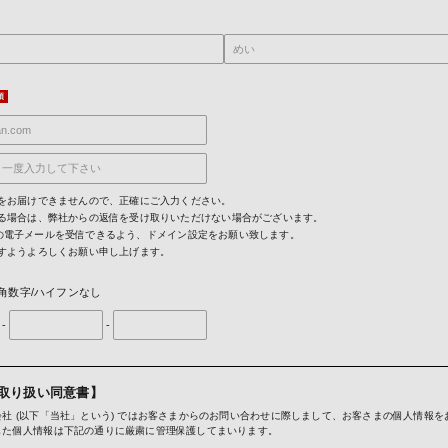
をお届けできませんので、正確にご入力ください。
る場合は、弊社からの返信を受け取りいただけない場合がございます。
mからの電子メールを受信できるよう、ドメイン設定をお願い致します。
すようよろしくお願い申し上げます。
角数字/ハイフンなし
-
-
取り扱い同意書】
社 (以下「当社」という) ではお客さまからのお問い合わせに際しまして、お客さまの個人情報を
した個人情報は下記の通りに厳粛に管理保護してまいります。