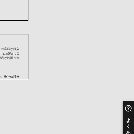
のため
、お客様が購入
された条項にご
権利が制限され
せん。
い、弊社修理サ
おります。その
番号を、カード
供させていただ
品に同封されて
される場合があ
又は弊社の正規
することができ
起算するものと
人から弊社製品
ります）。正規
売店より取得し
る情報について
すことでお買い
を無償で修理す