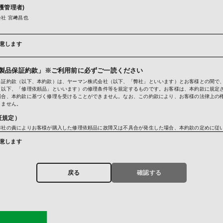
護管理者)
社 宮﨑昌也
意します
品・レンタル品・懸賞賞品・キャンペーン商品・試供品・カタログ・DM・情報誌・ご案内等の発送
わせおよびお申し出への対応および必要事項の連絡などのため
ガジン送信のため
ービスのご案内、サポート情報の提供のため
製品保証約款」※ご利用前に必ずご一読ください
利用状況に応じた広告表示のため
保証約款（以下、本約款）は、ヤーマン株式会社（以下、「弊社」といいます）とお客様との間で
のため
（以下、「修理依頼品」といいます）の修理条件等を規定するものです。お客様は、本約款に規定
けるサービス向上のため
場合、本約款に基づく修理を受けることができません。なお、この約款により、お客様の法律上の
トカードの不正利用検知・防止のため
りません。
提供)
証規定）
に基づく場合および次の場合を除き、お預かりしました個人情報は原則第三者への提供はいたしま
弊社の責によりお客様が購入した修理依頼品に故障又は不具合が発生した場合、本約款の定めに従
ットカード決済において、3Dセキュア2.0に対応し、クレジットカードの不正利用対策を行って
対応するものとします。
お客さまから収集したカード情報（カード名義・カード番号・有効期間）、メールアドレス、電話
意します
う不正利用検知・防止のために、お客さまが利用されているカード発行会社及び決済代行会社へ提
証期間）
お客様が修理依頼品を購入した日（以下、「お買い上げ日」といいます）から、購入した修理依頼
用されているカード発行会社が外国にある場合、これらの情報は当該発行会社が所属する国に移転
書に記載の期間までとし、その他の時点から起算することはいたしません。ただし、お客様が弊社
では、お客様から収集した情報からは、ご利用のカード発行会社及び当該会社が所在する国を特定
戻る
確認する
するイベントやキャンペーン等を通して弊社製品を取得した場合、当該取得した日から保証期間を
下の個人情報保護措置に関する情報を把握して、ご提供することはできません。
、本約款において、正規販売店とは、弊社と取引のある法人又は弊社と取引のある仲卸業者等の法
在する外国の名称
人もしくは販売店（転売を行う個人は除く）をいうものとします（いずれも弊社の認めるものに限
人情報保護の制度
者が主催するイベントやキャンペーン等において弊社製品を取得された場合、当該主催者が正規販
会社の個人情報保護の措置
とします。
報保護委員会のホームページ（
https://www.ppc.go.jp/
)では、各国における個人情報護制度に関す
入明細（購入店舗及び購入日を示すもの。以下、本約款において同じ）と保証書の２つを弊社に示
ます。
するものとし、お客様がお買い上げ日を証明できない場合は、弊社は、お客様が保有する弊社商品