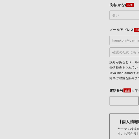
氏名(かな)
メールアドレス
誤りがあるとメール
受信拒否をされてい
@ya-man.co
何卒ご理解を賜りま
電話番号
※半
【個人情報
ヤーマン株式会
す。お預かり