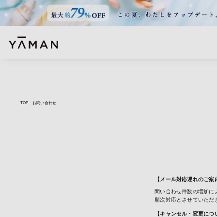
TOP
お問い合わせ
【メール対応遅れのご案
問い合わせ件数の増加に
順次対応とさせていただ
【キャンセル・変更につ