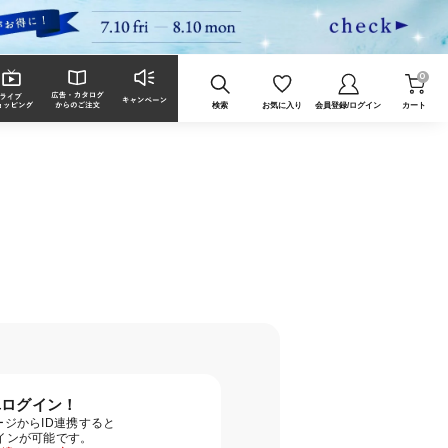
0
検索
お気に入り
会員登録/ログイン
カート
単ログイン！
ジからID連携すると
グインが可能です。