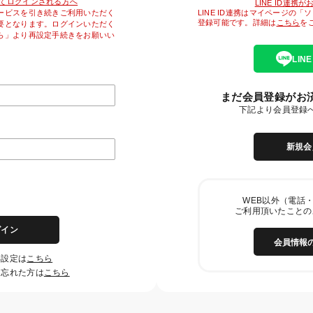
降初めてログインされる方へ
LINE ID連携
LINE ID連携はマイページの
ービスを引き続きご利用いただく
登録可能です。詳細は
こちら
を
要となります。ログインいただく
ら」より再設定手続きをお願いい
LIN
まだ会員登録がお
下記より会員登録
新規会
WEB以外（電話・
ご利用頂いたことの
グイン
会員情報
再設定は
こちら
を忘れた方は
こちら