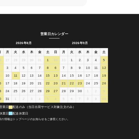
営業日カレンダー
2026年8月
2026年9月
日
月
火
水
木
金
土
日
月
火
水
木
金
土
6
27
28
29
30
31
1
30
31
1
2
3
4
5
2
3
4
5
6
7
8
6
7
8
9
10
11
12
9
10
11
12
13
14
15
13
14
15
16
17
18
19
6
17
18
19
20
21
22
20
21
22
23
24
25
26
3
24
25
26
27
28
29
27
28
29
30
1
2
3
0
31
1
2
3
4
5
4
5
6
7
8
9
10
営業日
配送のみ（当日出荷サービス対象注文のみ）
休業日
配送休業日
新の情報はトップページのお知らせをご参照ください。