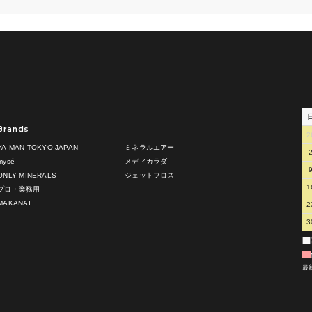
Brands
2
YA-MAN TOKYO JAPAN
ミネラルエアー
mysé
メディカラダ
ONLY MINERALS
ジェットフロス
1
プロ・業務用
MAKANAI
2
3
最