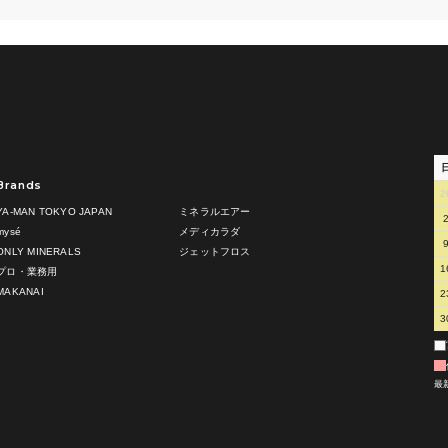
Brands
2
YA-MAN TOKYO JAPAN
ミネラルエアー
mysé
メディカラダ
ONLY MINERALS
ジェットフロス
1
プロ・業務用
MAKANAI
2
3
最