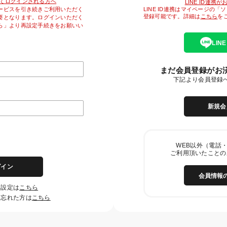
降初めてログインされる方へ
LINE ID連携
LINE ID連携はマイページの
ービスを引き続きご利用いただく
登録可能です。詳細は
こちら
を
要となります。ログインいただく
ら」より再設定手続きをお願いい
LIN
まだ会員登録がお
下記より会員登録
新規会
WEB以外（電話・
ご利用頂いたことの
グイン
会員情報
再設定は
こちら
を忘れた方は
こちら