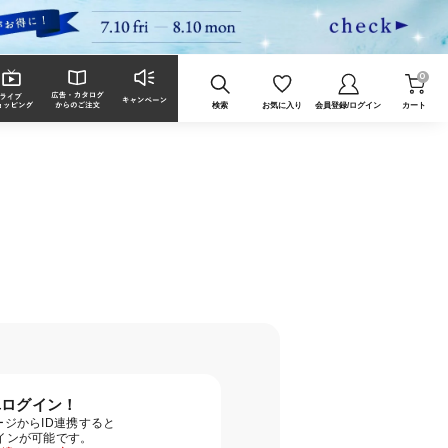
0
検索
お気に入り
会員登録/ログイン
カート
単ログイン！
ジからID連携すると
グインが可能です。