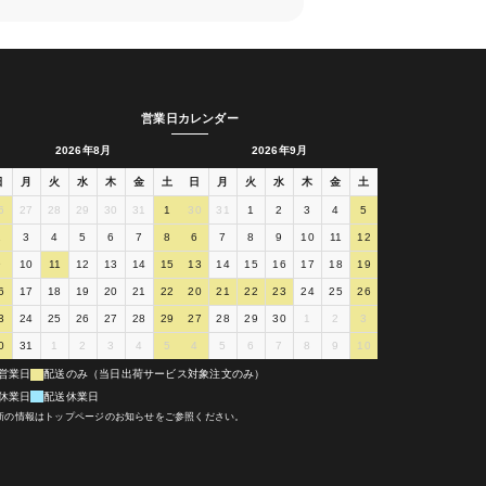
営業日カレンダー
2026年8月
2026年9月
日
月
火
水
木
金
土
日
月
火
水
木
金
土
6
27
28
29
30
31
1
30
31
1
2
3
4
5
2
3
4
5
6
7
8
6
7
8
9
10
11
12
9
10
11
12
13
14
15
13
14
15
16
17
18
19
6
17
18
19
20
21
22
20
21
22
23
24
25
26
3
24
25
26
27
28
29
27
28
29
30
1
2
3
0
31
1
2
3
4
5
4
5
6
7
8
9
10
営業日
配送のみ（当日出荷サービス対象注文のみ）
休業日
配送休業日
新の情報はトップページのお知らせをご参照ください。