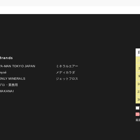
Brands
2
YA-MAN TOKYO JAPAN
ミネラルエアー
mysé
メディカラダ
ONLY MINERALS
ジェットフロス
1
プロ・業務用
MAKANAI
2
3
最