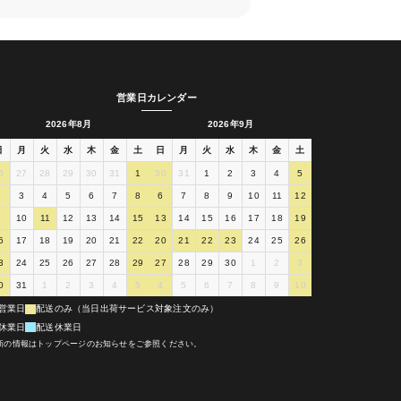
営業日カレンダー
2026年8月
2026年9月
日
月
火
水
木
金
土
日
月
火
水
木
金
土
6
27
28
29
30
31
1
30
31
1
2
3
4
5
2
3
4
5
6
7
8
6
7
8
9
10
11
12
9
10
11
12
13
14
15
13
14
15
16
17
18
19
6
17
18
19
20
21
22
20
21
22
23
24
25
26
3
24
25
26
27
28
29
27
28
29
30
1
2
3
0
31
1
2
3
4
5
4
5
6
7
8
9
10
営業日
配送のみ（当日出荷サービス対象注文のみ）
休業日
配送休業日
新の情報はトップページのお知らせをご参照ください。