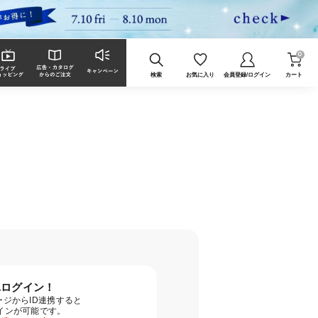
0
検索
お気に入り
会員登録/ログイン
カート
単ログイン！
ジからID連携すると
グインが可能です。