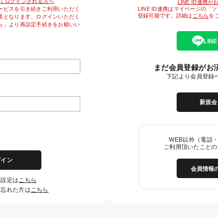
降初めてログインされる方へ
LINE ID連携
LINE ID連携はマイページの
ービスを引き続きご利用いただく
登録可能です。詳細は
こちら
を
要となります。ログインいただく
ら」より再設定手続きをお願いい
LIN
まだ会員登録がお
下記より会員登録
新規会
WEB以外（電話・
ご利用頂いたことの
グイン
会員情報
再設定は
こちら
を忘れた方は
こちら