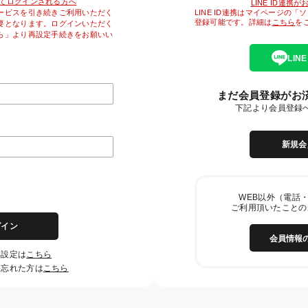
降初めてログインされる方へ
LINE ID連携
LINE ID連携はマイページの
ービスを引き続きご利用いただく
登録可能です。詳細は
こちら
を
要となります。ログインいただく
ら」より再設定手続きをお願いい
LIN
まだ会員登録がお
下記より会員登録
新規会
WEB以外（電話・
ご利用頂いたことの
グイン
会員情報
再設定は
こちら
を忘れた方は
こちら