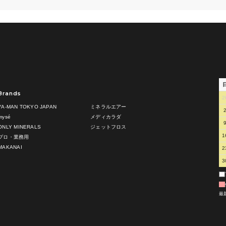
Brands
2
YA-MAN TOKYO JAPAN
ミネラルエアー
mysé
メディカラダ
ONLY MINERALS
ジェットフロス
1
プロ・業務用
MAKANAI
2
3
最