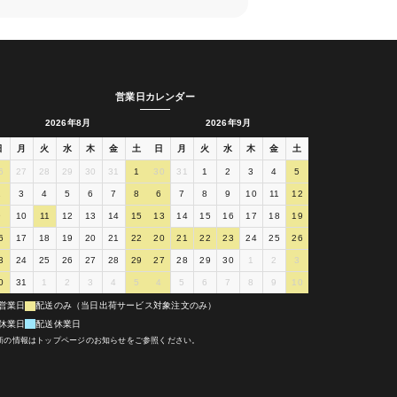
営業日カレンダー
2026年8月
2026年9月
日
月
火
水
木
金
土
日
月
火
水
木
金
土
6
27
28
29
30
31
1
30
31
1
2
3
4
5
2
3
4
5
6
7
8
6
7
8
9
10
11
12
9
10
11
12
13
14
15
13
14
15
16
17
18
19
6
17
18
19
20
21
22
20
21
22
23
24
25
26
3
24
25
26
27
28
29
27
28
29
30
1
2
3
0
31
1
2
3
4
5
4
5
6
7
8
9
10
営業日
配送のみ（当日出荷サービス対象注文のみ）
休業日
配送休業日
新の情報はトップページのお知らせをご参照ください。