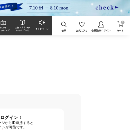
0
検索
お気に入り
会員登録/ログイン
カート
単ログイン！
ジからID連携すると
グインが可能です。