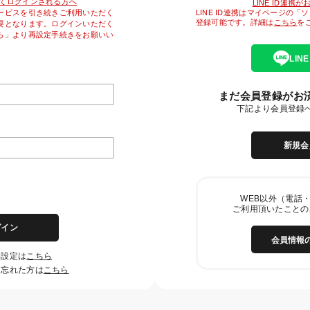
降初めてログインされる方へ
LINE ID連携
LINE ID連携はマイページの
ービスを引き続きご利用いただく
登録可能です。詳細は
こちら
を
要となります。ログインいただく
ら」より再設定手続きをお願いい
LIN
まだ会員登録がお
下記より会員登録
新規会
WEB以外（電話・
ご利用頂いたことの
グイン
会員情報
再設定は
こちら
を忘れた方は
こちら