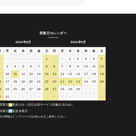
営業日カレンダー
2026年8月
2026年9月
日
月
火
水
木
金
土
日
月
火
水
木
金
土
6
27
28
29
30
31
1
30
31
1
2
3
4
5
2
3
4
5
6
7
8
6
7
8
9
10
11
12
9
10
11
12
13
14
15
13
14
15
16
17
18
19
6
17
18
19
20
21
22
20
21
22
23
24
25
26
3
24
25
26
27
28
29
27
28
29
30
1
2
3
0
31
1
2
3
4
5
4
5
6
7
8
9
10
営業日
配送のみ（当日出荷サービス対象注文のみ）
休業日
配送休業日
新の情報はトップページのお知らせをご参照ください。