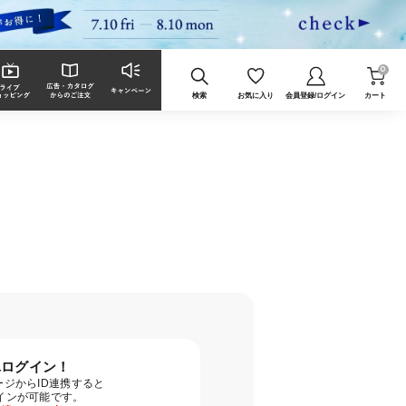
0
検索
お気に入り
会員登録/ログイン
カート
単ログイン！
ジからID連携すると
グインが可能です。