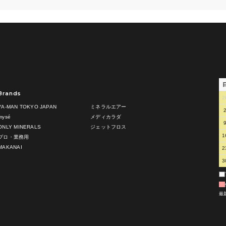
Brands
2
YA-MAN TOKYO JAPAN
ミネラルエアー
mysé
メディカラダ
ONLY MINERALS
ジェットフロス
1
プロ・業務用
MAKANAI
2
3
最