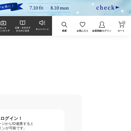
0
検索
お気に入り
会員登録/ログイン
カート
単ログイン！
ジからID連携すると
グインが可能です。