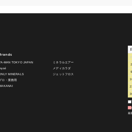
Brands
2
YA-MAN TOKYO JAPAN
ミネラルエアー
mysé
メディカラダ
ONLY MINERALS
ジェットフロス
1
プロ・業務用
MAKANAI
2
3
最