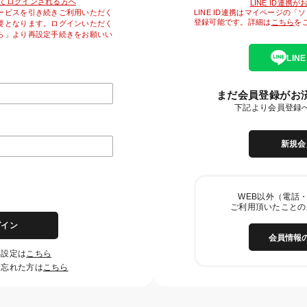
降初めてログインされる方へ
LINE ID連携
LINE ID連携はマイページの
ービスを引き続きご利用いただく
登録可能です。詳細は
こちら
を
要となります。ログインいただく
ら」より再設定手続きをお願いい
LIN
まだ会員登録がお
下記より会員登録
新規会
WEB以外（電話・
ご利用頂いたことの
グイン
会員情報
再設定は
こちら
を忘れた方は
こちら