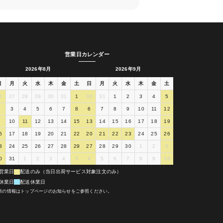
営業日カレンダー
2026年8月
2026年9月
日
月
火
水
木
金
土
日
月
火
水
木
金
土
6
27
28
29
30
31
1
30
31
1
2
3
4
5
2
3
4
5
6
7
8
6
7
8
9
10
11
12
9
10
11
12
13
14
15
13
14
15
16
17
18
19
6
17
18
19
20
21
22
20
21
22
23
24
25
26
3
24
25
26
27
28
29
27
28
29
30
1
2
3
0
31
1
2
3
4
5
4
5
6
7
8
9
10
営業日
配送のみ（当日出荷サービス対象注文のみ）
休業日
配送休業日
新の情報はトップページのお知らせをご参照ください。