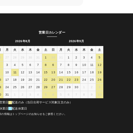
営業日カレンダー
2026年8月
2026年9月
日
月
火
水
木
金
土
日
月
火
水
木
金
土
6
27
28
29
30
31
1
30
31
1
2
3
4
5
2
3
4
5
6
7
8
6
7
8
9
10
11
12
9
10
11
12
13
14
15
13
14
15
16
17
18
19
6
17
18
19
20
21
22
20
21
22
23
24
25
26
3
24
25
26
27
28
29
27
28
29
30
1
2
3
0
31
1
2
3
4
5
4
5
6
7
8
9
10
営業日
配送のみ（当日出荷サービス対象注文のみ）
休業日
配送休業日
新の情報はトップページのお知らせをご参照ください。