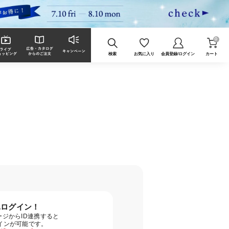
0
検索
お気に入り
会員登録/ログイン
カート
単ログイン！
ジからID連携すると
グインが可能です。