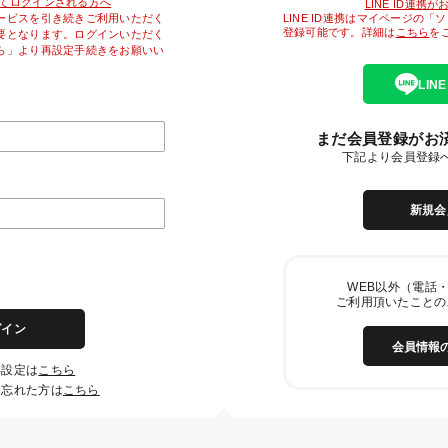
降初めてログインされる方へ
LINE ID連携
LINE ID連携はマイページの
ービスを引き続きご利用いただく
登録可能です。詳細は
こちら
を
要となります。ログインいただく
ら」より再設定手続きをお願いい
LIN
まだ会員登録がお
下記より会員登録
新規会
WEB以外（電話・
ご利用頂いたことの
グイン
会員情報
再設定は
こちら
を忘れた方は
こちら