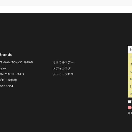
Brands
2
YA-MAN TOKYO JAPAN
ミネラルエアー
mysé
メディカラダ
ONLY MINERALS
ジェットフロス
1
プロ・業務用
MAKANAI
2
3
最