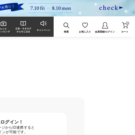
0
検索
お気に入り
会員登録/ログイン
カート
単ログイン！
ジからID連携すると
グインが可能です。