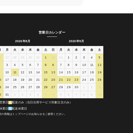
営業日カレンダー
2026年8月
2026年9月
日
月
火
水
木
金
土
日
月
火
水
木
金
土
6
27
28
29
30
31
1
30
31
1
2
3
4
5
2
3
4
5
6
7
8
6
7
8
9
10
11
12
9
10
11
12
13
14
15
13
14
15
16
17
18
19
6
17
18
19
20
21
22
20
21
22
23
24
25
26
3
24
25
26
27
28
29
27
28
29
30
1
2
3
0
31
1
2
3
4
5
4
5
6
7
8
9
10
営業日
配送のみ（当日出荷サービス対象注文のみ）
休業日
配送休業日
新の情報はトップページのお知らせをご参照ください。