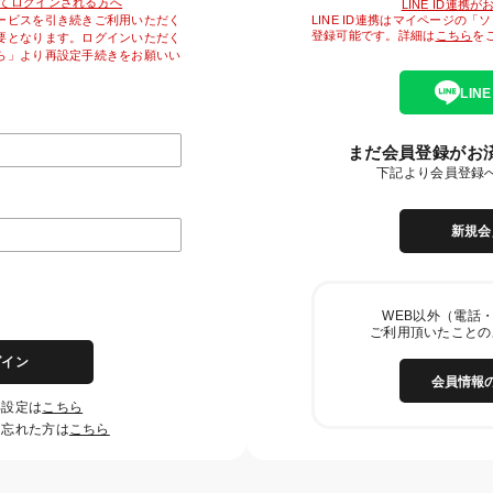
降初めてログインされる方へ
LINE ID連携
LINE ID連携はマイページの
ービスを引き続きご利用いただく
登録可能です。詳細は
こちら
を
要となります。ログインいただく
ら」より再設定手続きをお願いい
LIN
まだ会員登録がお
下記より会員登録
新規会
WEB以外（電話・
ご利用頂いたことの
グイン
会員情報
再設定は
こちら
を忘れた方は
こちら