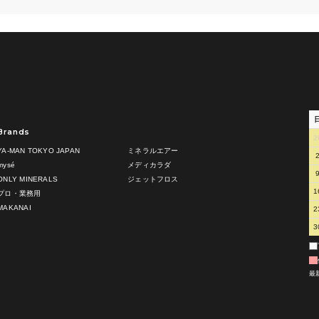
Brands
2
YA-MAN TOKYO JAPAN
ミネラルエアー
mysé
メディカラダ
ONLY MINERALS
ジェットフロス
1
プロ・業務用
MAKANAI
2
3
最