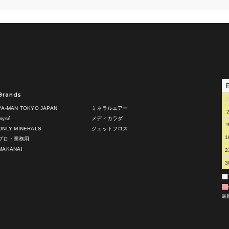
Brands
2
YA-MAN TOKYO JAPAN
ミネラルエアー
mysé
メディカラダ
ONLY MINERALS
ジェットフロス
1
プロ・業務用
MAKANAI
2
3
最