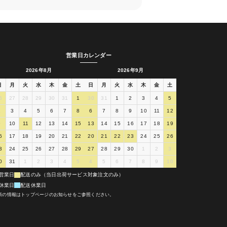
営業日カレンダー
2026年8月
2026年9月
日
月
火
水
木
金
土
日
月
火
水
木
金
土
6
27
28
29
30
31
1
30
31
1
2
3
4
5
2
3
4
5
6
7
8
6
7
8
9
10
11
12
9
10
11
12
13
14
15
13
14
15
16
17
18
19
6
17
18
19
20
21
22
20
21
22
23
24
25
26
3
24
25
26
27
28
29
27
28
29
30
1
2
3
0
31
1
2
3
4
5
4
5
6
7
8
9
10
営業日
配送のみ（当日出荷サービス対象注文のみ）
休業日
配送休業日
新の情報はトップページのお知らせをご参照ください。