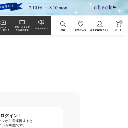
0
検索
お気に入り
会員登録/ログイン
カート
単ログイン！
ジからID連携すると
グインが可能です。