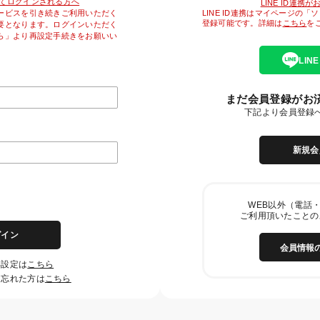
降初めてログインされる方へ
LINE ID連携
LINE ID連携はマイページの
ービスを引き続きご利用いただく
登録可能です。詳細は
こちら
を
要となります。ログインいただく
ら」より再設定手続きをお願いい
LIN
まだ会員登録がお
下記より会員登録
新規会
WEB以外（電話・
ご利用頂いたことの
グイン
会員情報
再設定は
こちら
を忘れた方は
こちら