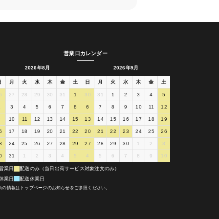
営業日カレンダー
2026年8月
2026年9月
日
月
火
水
木
金
土
日
月
火
水
木
金
土
6
27
28
29
30
31
1
30
31
1
2
3
4
5
2
3
4
5
6
7
8
6
7
8
9
10
11
12
9
10
11
12
13
14
15
13
14
15
16
17
18
19
6
17
18
19
20
21
22
20
21
22
23
24
25
26
3
24
25
26
27
28
29
27
28
29
30
1
2
3
0
31
1
2
3
4
5
4
5
6
7
8
9
10
営業日
配送のみ（当日出荷サービス対象注文のみ）
休業日
配送休業日
新の情報はトップページのお知らせをご参照ください。