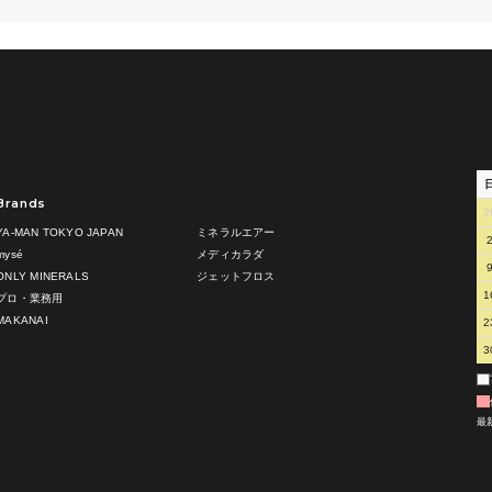
Brands
2
YA-MAN TOKYO JAPAN
ミネラルエアー
mysé
メディカラダ
ONLY MINERALS
ジェットフロス
1
プロ・業務用
MAKANAI
2
3
最