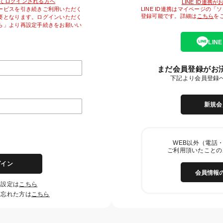
降初めてログインされる方へ
LINE ID連携
LINE ID連携はマイページの
ービスを引き続きご利用いただく
登録可能です。詳細は
こちら
を
要となります。ログインいただく
ら」より再設定手続きをお願いい
LIN
まだ会員登録がお
下記より会員登録
新規会
WEB以外（電話・
ご利用頂いたことの
グイン
会員情報
再設定は
こちら
を忘れた方は
こちら