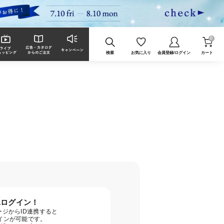
0
検索
お気に入り
会員登録/ログイン
カート
単ログイン！
ジからID連携すると
グインが可能です。