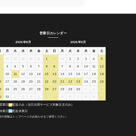
営業日カレンダー
2026年8月
2026年9月
日
月
火
水
木
金
土
日
月
火
水
木
金
土
6
27
28
29
30
31
1
30
31
1
2
3
4
5
2
3
4
5
6
7
8
6
7
8
9
10
11
12
9
10
11
12
13
14
15
13
14
15
16
17
18
19
6
17
18
19
20
21
22
20
21
22
23
24
25
26
3
24
25
26
27
28
29
27
28
29
30
1
2
3
0
31
1
2
3
4
5
4
5
6
7
8
9
10
営業日
配送のみ（当日出荷サービス対象注文のみ）
休業日
配送休業日
新の情報はトップページのお知らせをご参照ください。