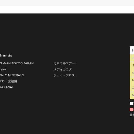
Brands
2
YA-MAN TOKYO JAPAN
ミネラルエアー
mysé
メディカラダ
ONLY MINERALS
ジェットフロス
1
プロ・業務用
MAKANAI
2
3
最