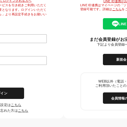
降初めてログインされる方へ
LINE ID連携
LINE ID連携はマイページの
ービスを引き続きご利用いただく
登録可能です。詳細は
こちら
を
要となります。ログインいただく
ら」より再設定手続きをお願いい
LIN
まだ会員登録がお
下記より会員登録
新規会
WEB以外（電話・
ご利用頂いたことの
グイン
会員情報
再設定は
こちら
を忘れた方は
こちら