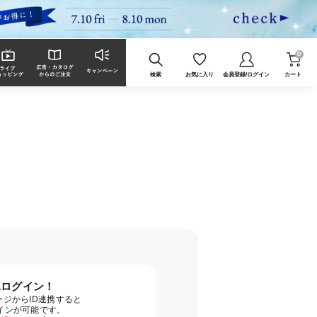
0
検索
お気に入り
会員登録/ログイン
カート
単ログイン！
ジからID連携すると
グインが可能です。