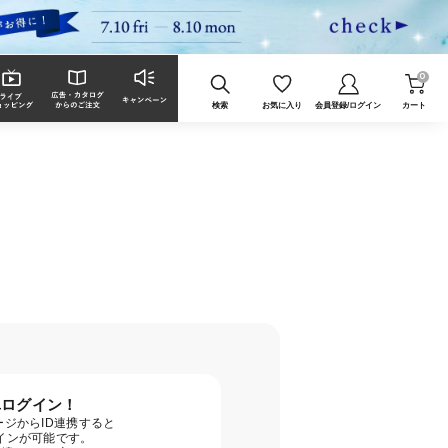
0
検索
お気に入り
会員登録/ログイン
カート
単ログイン！
ジからID連携すると
グインが可能です。