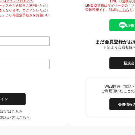
降初めてログインされる方へ
LINE ID連携
LINE ID連携はマイページの
ービスを引き続きご利用いただく
登録可能です。詳細は
こちら
を
要となります。ログインいただく
ら」より再設定手続きをお願いい
LIN
まだ会員登録がお
下記より会員登録
新規会
WEB以外（電話・
ご利用頂いたことの
グイン
会員情報
再設定は
こちら
を忘れた方は
こちら