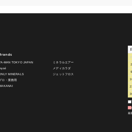
Brands
2
YA-MAN TOKYO JAPAN
ミネラルエアー
mysé
メディカラダ
ONLY MINERALS
ジェットフロス
1
プロ・業務用
MAKANAI
2
3
最