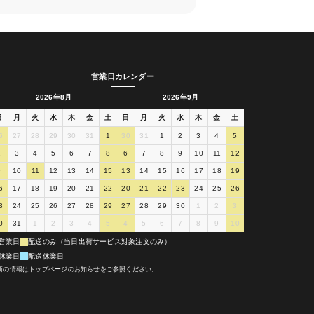
営業日カレンダー
2026年8月
2026年9月
日
月
火
水
木
金
土
日
月
火
水
木
金
土
6
27
28
29
30
31
1
30
31
1
2
3
4
5
2
3
4
5
6
7
8
6
7
8
9
10
11
12
9
10
11
12
13
14
15
13
14
15
16
17
18
19
6
17
18
19
20
21
22
20
21
22
23
24
25
26
3
24
25
26
27
28
29
27
28
29
30
1
2
3
0
31
1
2
3
4
5
4
5
6
7
8
9
10
営業日
配送のみ（当日出荷サービス対象注文のみ）
休業日
配送休業日
新の情報はトップページのお知らせをご参照ください。