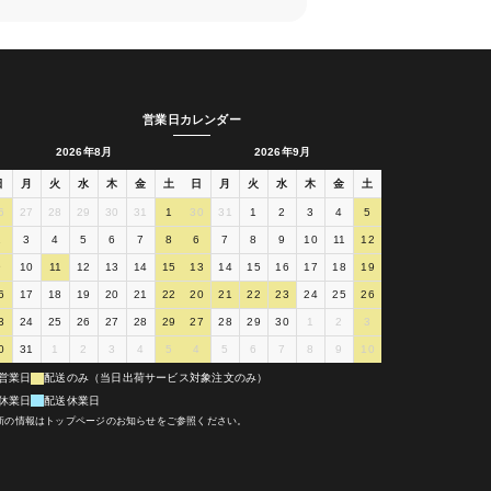
営業日カレンダー
2026年8月
2026年9月
日
月
火
水
木
金
土
日
月
火
水
木
金
土
6
27
28
29
30
31
1
30
31
1
2
3
4
5
2
3
4
5
6
7
8
6
7
8
9
10
11
12
9
10
11
12
13
14
15
13
14
15
16
17
18
19
6
17
18
19
20
21
22
20
21
22
23
24
25
26
3
24
25
26
27
28
29
27
28
29
30
1
2
3
0
31
1
2
3
4
5
4
5
6
7
8
9
10
営業日
配送のみ（当日出荷サービス対象注文のみ）
休業日
配送休業日
新の情報はトップページのお知らせをご参照ください。