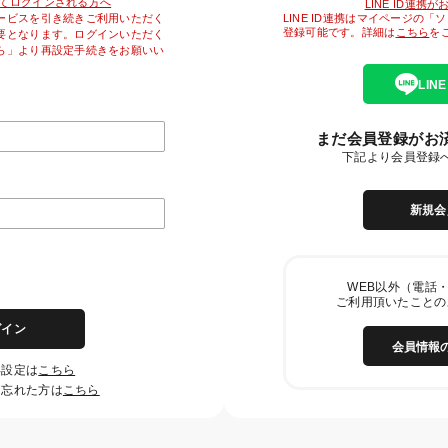
降初めてログインされる方へ
LINE ID連携
LINE ID連携はマイページの
ービスを引き続きご利用いただく
登録可能です。詳細は
こちら
を
要となります。ログインいただく
ら」より再設定手続きをお願いい
LIN
まだ会員登録がお
下記より会員登録
新規会
WEB以外（電話・
ご利用頂いたことの
グイン
会員情報
再設定は
こちら
を忘れた方は
こちら