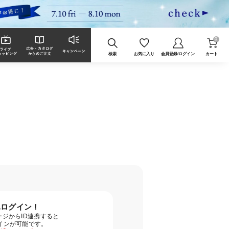
0
検索
お気に入り
会員登録/ログイン
カート
単ログイン！
ジからID連携すると
グインが可能です。