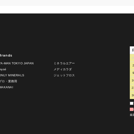
Brands
2
YA-MAN TOKYO JAPAN
ミネラルエアー
mysé
メディカラダ
ONLY MINERALS
ジェットフロス
1
プロ・業務用
MAKANAI
2
3
最