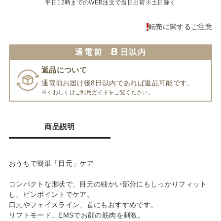
平日12時までのWEB注文で当日出荷※土日除く
転売に関するご注意
8
通電前
日以内
返品について
通電前お届け後8日以内であれば返品可能です。
※くわしくは
ご利用ガイド
をご覧ください。
商品説明
おうちで簡単「目元」ケア
コンパクトな形状で、目元の細かい部分にもしっかりフィット
し、ピンポイントでケア。
口元やフェイスライン、首にもおすすめです。
リフトモード…EMSでお顔の筋肉を刺激。