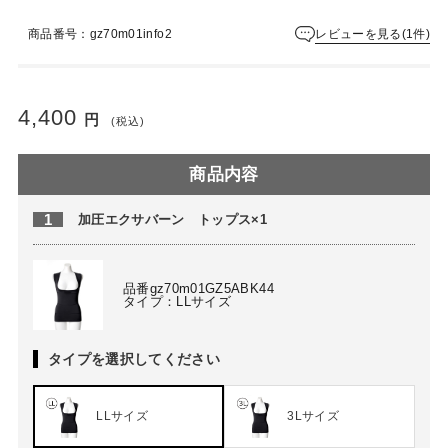
ュ
ー
レビューを見る(1件)
商品番号：gz70m01info2
は
ま
だ
あ
4,400
円
(税込)
り
ま
せ
商品内容
ん
1
加圧エクサバーン トップス×1
品番gz70m01GZ5ABK44
タイプ：LLサイズ
タイプを選択してください
LLサイズ
3Lサイズ