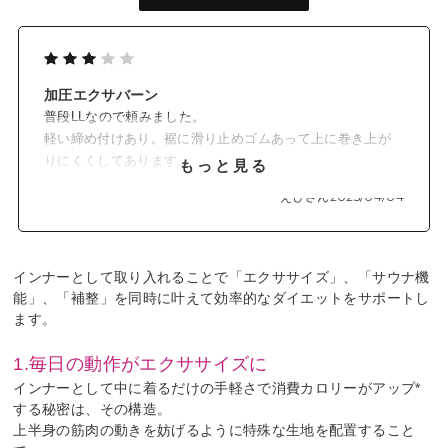
加圧エクサバーン
普段LLなので頼みました。
軽い締め付けあり。裾に滑り止めゴムあって上に巻き上が
りにくくしてあります。
もっと見る
でも加圧させたい方はワンサイズ下をご選択すると着圧か
えびさん
2025/04/04
かるかと思います。
インナーとして取り入れることで「エクササイズ」、「サウナ機
能」、「補整」を同時に叶えて効率的なダイエットをサポートし
ます。
1.毎日の動作がエクササイズに
インナーとして中に着るだけの手軽さで消費カロリーがアップ*
する秘密は、その構造。
上半身の筋肉の動きを妨げるように特殊な生地を配置すること