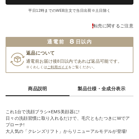
平日12時までのWEB注文で当日出荷※土日除く
転売に関するご注意
8
通電前
日以内
返品について
通電前お届け後8日以内であれば返品可能です。
※くわしくは
ご利用ガイド
をご覧ください。
商品説明
製品仕様・全成分表示
これ1台で洗顔ブラシ×EMS美顔器に!
日々の洗顔習慣に取り入れるだけで、毛穴ともたつきにWでア
プローチ!
大人気の「クレンズリフト」からリニューアルモデルが登場!