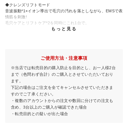
◆クレンズリフトモード
音波振動*1×イオン導出で毛穴の汚れを落としながら、EMSで表
情筋を刺激!
毛穴ケアとリフトケア*2を同時にこれ1台で。
もっと見る
◆モイストリフトモード
音波振動*1とイオン導入で美容液等の浸透*3をサポート。
さらにEMSで表情筋にもアプローチし、お肌を土台から刺激。
ご使用方法・注意事項
◆防水仕様（IPX7）だからお風呂でも使える!
※当店では転売目的の購入防止を目的とし、お一人様2台
◆リニューアルポイント
まで（色問わず合計）のご購入とさせていただいており
・EMSの最大出力値が約125%*4にアップし、ブラシ面積が約
ます。
128%*5になったことで、
下記の場合はご注文を全てキャンセルさせていただきま
さらにケアの効率がアップ!
すのでご了承ください。
・先端のブラシが細く、鋭くなったことで小鼻にさらにフィッ
・複数のアカウントからの注文や数回に分けての注文も
トする様に!
・レベルが6段階になったことで体感に合わせて調整しやすく!
含め、3台以上のご購入が確認できた場合
・転売目的との疑いが出た場合
*1…音波周波数領域内、10,000回/分の振動のこと
*2…引き上げるように動かすこと