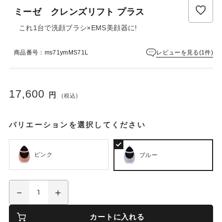
ュ
ミーゼ クレンズリフト プラス
ー
は
これ1台で洗顔ブラシ×EMS美顔器に!
ま
だ
レビューを見る(1件)
商品番号：ms71ymMS71L
あ
り
ま
せ
17,600
円
ん
(税込)
バリエーションを選択してください
ピンク
ブルー
カートに入れる