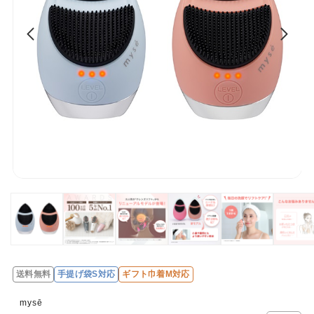
送料無料
手提げ袋S対応
ギフト巾着M対応
レ
ビ
mysē