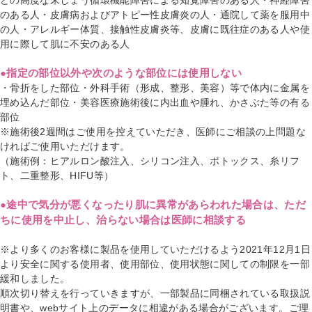
のある人・皮膚病およびアトピー性皮膚炎の人・通院して薬を服用中
の人・アレルギー体質、接触性皮膚炎等、皮膚に既往症のある人や使
用に際して肌に不安のある人
●指定の部位以外や次のような部位には使用しない
・骨折をした部位・外科手術（形成、整形、美容）等で体内に金属を
埋め込んだ部位・美容医療施術後に内出血や腫れ、かさぶた等の有る
部位
※施術後2週間はご使用を控えていただき、医師にご相談の上問題な
ければご使用いただけます。
（施術例：ヒアルロン酸注入、シリコン注入、ボトックス、糸リフ
ト、二重整形、HIFU等）
●途中で気分が悪くなったり肌に異常があらわれた場合は、ただ
ちに使用を中止し、治らない場合は医師に相談する
※より多くのお客様に製品を使用していただけるよう2021年12月1日
より安全に関する使用者、使用部位、使用状態に関しての制限を一部
緩和しました。
順次切り替えを行っていきますが、一部製品に同梱されている取扱説
明書や、webサイト上のデータに相違がある場合がございます。ご理