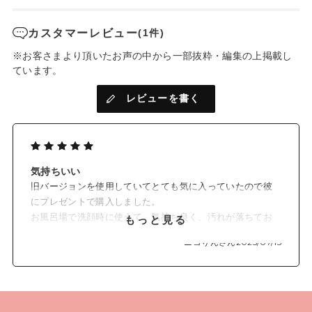
*3…角質層まで
*4…前モデル（MS70）との比較、モイストリフトモードにおい
カスタマーレビュー
(1件)
て
*5…前モデル（MS70）との比較
※お客さまより頂いたお声の中から一部抜粋・編集の上掲載し
ています。
レビューを書く
気持ちいい
旧バージョンを使用していてとても気に入っていたので彼
にプレゼントで購入しました。
お風呂場で洗顔時に使えて、気持ち良く、汚れが落ちてお
もっと見る
肌もツルツルです。
ニコりんさん
2025/07/15
又同時にお肌のもたつきケアも出来て手放せません。
こちらを使用してから小鼻の毛穴詰りも気にならなくなり
ました。
私も新バージョン欲しくなりました。