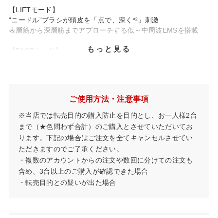
【LIFTモード】
“ニードル”ブラシが頭皮を「点で、深く*²」刺激
表層筋から深層筋までアプローチする低～中周波EMSを搭載
もっと見る
【FACEモード】
”フラット電極”でリフトケア*¹しながら肌のうるおい浸透*³ケア
筋肉を整える低周波EMSを搭載
ご使用方法・注意事項
*4
お風呂でも使える防水仕様
※当店では転売目的の購入防止を目的とし、お一人様2台
シャンプー時など、お風呂での使用が可能。
まで（★色問わず合計）のご購入とさせていただいてお
ります。下記の場合はご注文を全てキャンセルさせてい
ただきますのでご了承ください。
*¹…引き上げるように動かすこと *²…体感のこと
*³…角質層まで *⁴…IPX5
・複数のアカウントからの注文や数回に分けての注文も
含め、3台以上のご購入が確認できた場合
・転売目的との疑いが出た場合