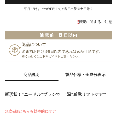
平日12時までのWEB注文で当日出荷※土日除く
転売に関するご注意
8
通電前
日以内
返品について
通電前お届け後8日以内であれば返品可能です。
※くわしくは
ご利用ガイド
をご覧ください。
商品説明
製品仕様・全成分表示
新形状！”ニードル”ブラシで ”深”感覚リフトケア*¹
頭皮&顔どちらも効率的にケア