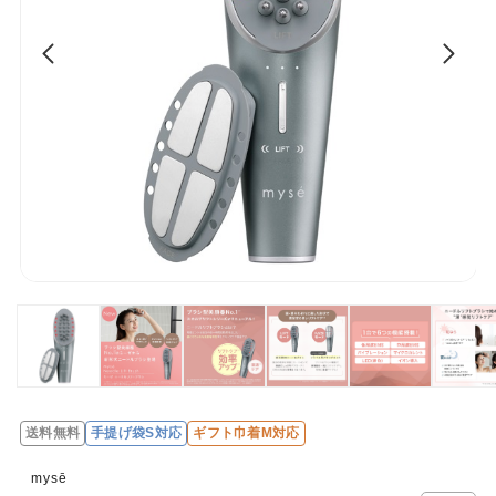
送料無料
手提げ袋S対応
ギフト巾着M対応
レ
ビ
mysē