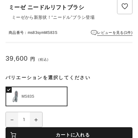
ュ
ミーゼ ニードルリフトブラシ
ー
は
ミーゼから新形状！“ニードル”ブラシ登場
ま
だ
レビューを見る(1件)
商品番号：ms83symMS83S
あ
り
ま
せ
39,600
円
ん
(税込)
バリエーションを選択してください
MS83S
カートに入れる