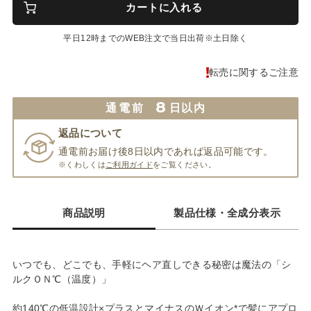
カートに入れる
平日12時までのWEB注文で当日出荷※土日除く
転売に関するご注意
8
通電前
日以内
返品について
通電前お届け後8日以内であれば返品可能です。
※くわしくは
ご利用ガイド
をご覧ください。
商品説明
製品仕様・全成分表示
いつでも、どこでも、手軽にヘア直しできる秘密は魔法の「シ
ルクＯＮ℃（温度）」
約140℃の低温設計×プラスとマイナスのＷイオン*で髪にアプロ