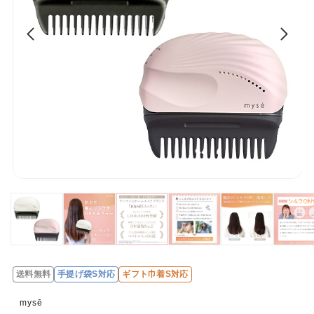
送料無料
手提げ袋S対応
ギフト巾着S対応
mysē