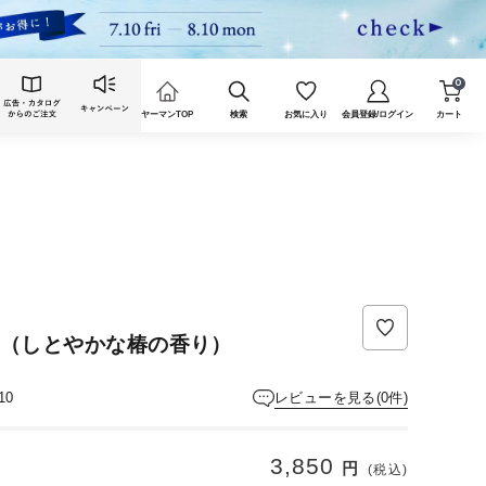
0
ヤーマンTOP
検索
お気に入り
会員登録/ログイン
カート
プー（しとやかな椿の香り）
レビューを見る(0件)
10
3,850
円
(税込)