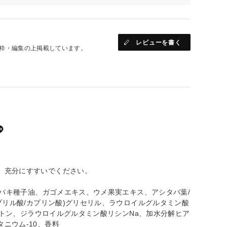
レビューを書く
粋・編集の上掲載しています。
、充分にすすいでください。
ツバキ種子油、ガゴメエキス、ウメ果実エキス、アシタバ葉/
プリル酸/カプリン酸)グリセリル、ラウロイルグルタミン酸
クトン、ジラウロイルグルタミン酸リシンNa、加水分解ヒア
ニウム-10、香料