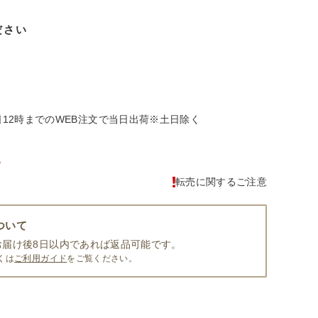
ださい
日12時までのWEB注文で当日出荷※土日除く
。
転売に関するご注意
ついて
お届け後8日以内であれば返品可能です。
くは
ご利用ガイド
をご覧ください。