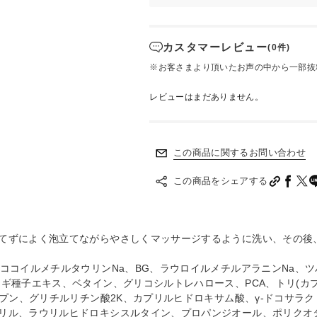
カスタマーレビュー
(0件)
※お客さまより頂いたお声の中から一部抜
レビューはまだありません。
この商品に関するお問い合わせ
この商品をシェアする
てずによく泡立てながらやさしくマッサージするように洗い、その後
ココイルメチルタウリンNa、BG、ラウロイルメチルアラニンNa、
ギ種子エキス、ベタイン、グリコシルトレハロース、PCA、トリ(カ
ンプン、グリチルリチン酸2K、カプリルヒドロキサム酸、γ-ドコサラ
リル、ラウリルヒドロキシスルタイン、プロパンジオール、ポリクオタ