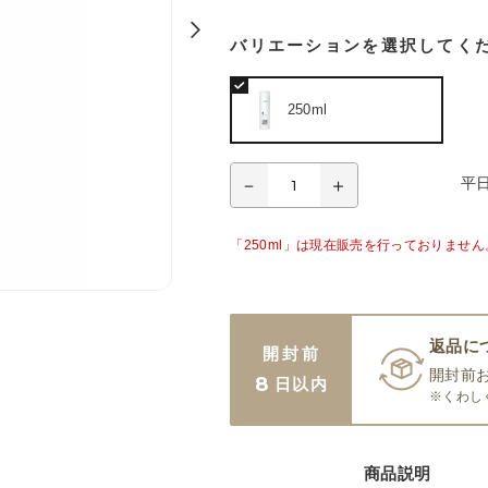
バリエーションを選択してく
250ml
平
「250ml」は現在販売を行っておりません
返品に
開封前
開封前
8
日以内
※くわし
商品説明