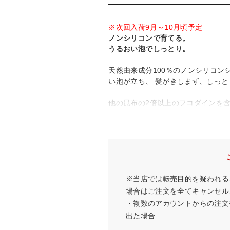
※次回入荷9月～10月頃予定
ノンシリコンで育てる。
うるおい泡でしっとり。
天然由来成分100％のノンシリコ
い泡が立ち、 髪がきしまず、しっ
他の昆布の2倍以上のフコダインを
※2
（鹿児島県産）が髪と地肌を保湿
ハリ・コシを与え、強く美しい髪へ
※1:ガゴメエキス（保湿成分）
※2:ツバキ種子油（保湿成分）
※当店では転売目的を疑われる
内容量：250ml
香り：しとやかな椿の香り
場合はご注文を全てキャンセルさ
・複数のアカウントからの注文
出た場合