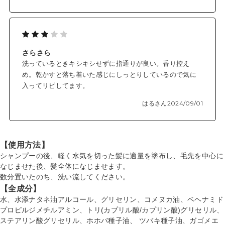
さらさら
洗っているときキシキシせずに指通りが良い。香り控え
め。乾かすと落ち着いた感じにしっとりしているので気に
入ってリピしてます。
はるさん
2024/09/01
【使用方法】
シャンプーの後、軽く水気を切った髪に適量を塗布し、毛先を中心に
なじませた後、髪全体になじませます。
数分置いたのち、洗い流してください。
【全成分】
水、水添ナタネ油アルコール、グリセリン、コメヌカ油、ベヘナミド
プロピルジメチルアミン、トリ(カプリル酸/カプリン酸)グリセリル、
ステアリン酸グリセリル、ホホバ種子油、 ツバキ種子油、ガゴメエ