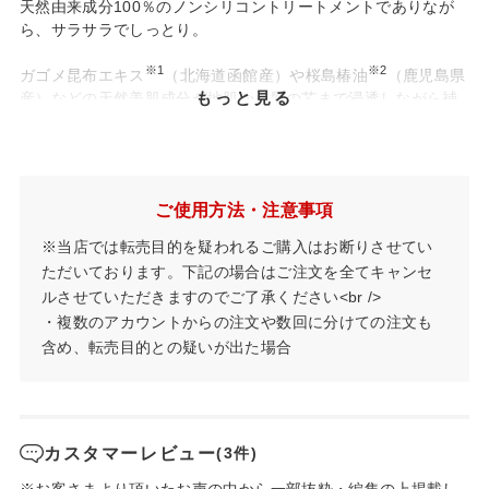
天然由来成分100％のノンシリコントリートメントでありなが
ら、サラサラでしっとり。
※1
※2
ガゴメ昆布エキス
（北海道函館産）や桜島椿油
（鹿児島県
もっと見る
産）などの天然美肌成分が地肌から髪の芯まで浸透しながら補
修する、うるおい集中トリートメントです。
裂毛、切毛、枝毛を防ぎ、強く美しい髪へと導きます。
※1:ガゴメエキス（保湿成分）
ご使用方法・注意事項
※2:ツバキ種子油（保湿成分）
内容量：220g
※当店では転売目的を疑われるご購入はお断りさせてい
香り：しとやかな椿の香り
ただいております。下記の場合はご注文を全てキャンセ
ルさせていただきますのでご了承ください<br />
・複数のアカウントからの注文や数回に分けての注文も
含め、転売目的との疑いが出た場合
カスタマーレビュー
(3件)
※お客さまより頂いたお声の中から一部抜粋・編集の上掲載し