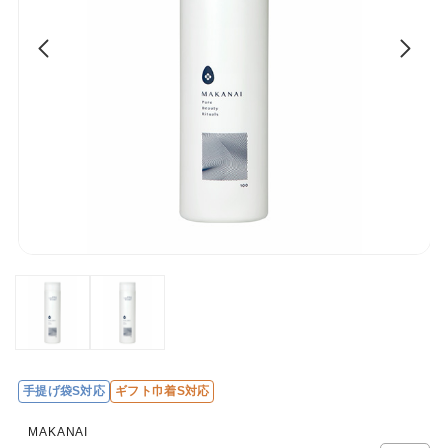
手提げ袋S対応
ギフト巾着S対応
レ
ビ
MAKANAI