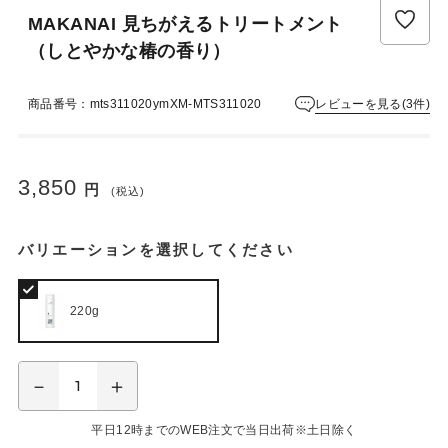
ュ
MAKANAI 見ちがえるトリートメント
ー
は
（しとやかな椿の香り）
ま
だ
レビューを見る(3件)
商品番号：mts311020ymXM-MTS311020
あ
り
ま
せ
3,850
円
(税込)
ん
バリエーションを選択してください
220g
平日12時までのWEB注文で当日出荷※土日除く