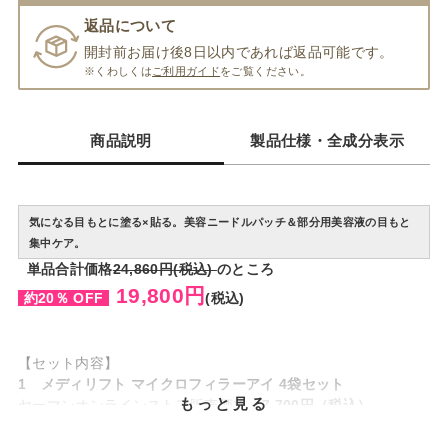
返品について
開封前お届け後8日以内であれば返品可能です。
※くわしくは
ご利用ガイド
をご覧ください。
商品説明
製品仕様・全成分表示
気になる目もとに塗る×貼る。美容ニードルパッチ＆部分用美容液の目もと
集中ケア。
単品
合計価格
24,860
円
(税込)
のところ
19,800円
約20％ OFF
(税込)
【セット内容】
1 メディリフト マイクロフィラーアイ 4袋セット
もっと見る
ヤーマンオンラインストア販売価格
7,700円（税込）
2 メディリフト マイクロフィラー目尻 4袋セット