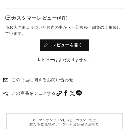
ヤーマンオンラインストア販売価格
8,360円（税込）
3 メディリフト ニードルリフトセラム
カスタマーレビュー
(0件)
ヤーマンオンラインストア販売価格
8,800円（税込）
※お客さまより頂いたお声の中から一部抜粋・編集の上掲載し
ています。
*1
*2
貼って、刺す
。0.3秒で体感
！
レビューを書く
貼って寝るだけ。
*3
*1
ヒアルロン酸
を直接注入する
ニードルパッチと、
レビューはまだありません。
ニードル入り部分用美容液を組み合わせた、目もと集中ケアセット。
目もと用・目尻用それぞれに設計されたニードルパッチが、
*4
乾燥しやすく年齢サイン
が出やすい部分にピンポイントでアプローチ。
この商品に関するお問い合わせ
さらに部分用美容液で、気になる目もとや口もとのデイリーケアもできま
す。
この商品をシェアする
寝ている間にうるおいを与え、
乾燥小じわの目立たないなめらかで美しい目もと印象へ。
*1 角質層まで *2 商品を肌に貼付した際のニードルによる体感刺激 *3 保湿成分 *4 年齢にと
もなうお肌の乾燥