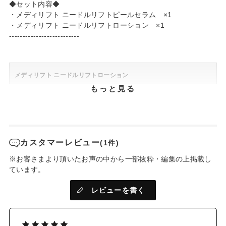
◆セット内容◆
・メディリフト ニードルリフトピールセラム ×1
・メディリフト ニードルリフトローション ×1
--------------------------
メディリフト ニードルリフトローション
もっと見る
新感覚とろっさら！
お肌をしっかり保水するニードル化粧水誕生
カスタマーレビュー
(1件)
【こんなお悩みの方にオススメ】
●乾燥が気になる
※お客さまより頂いたお声の中から一部抜粋・編集の上掲載し
●お肌にハリがない
ています。
●体感のあるスキンケアがほしい
レビューを書く
ニードルがダイレクトに美容成分を届け
*1