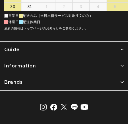
リンゴ酸、バチルス発酵物(全て角質柔軟成分)
30
31
1
2
3
4
5
*3 年齢に応じたケアのこと
*4 角質層まで
営業日
配送のみ（当日出荷サービス対象注文のみ）
*5 製造上、本数には若干の変動があります
休業日
配送休業日
*6 キメを整えることにより毛穴を目立たなくする
最新の情報はトップページのお知らせをご参照ください。
Guide
Information
Brands