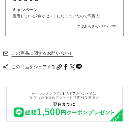
うるおい溢れるお肌へ
キャンペーン
愛用している2点がセットになっていたので即購入！
POINT①
*1
約180万本
のマイクロニードルが美容成分を刺して
ダイレク
*2
つぶあんさん
2025/12/17
トに届ける
！
*1
POINT②
とろっとしているのに、肌に伸ばすとさらっとしたテクスチャ
この商品に関するお問い合わせ
ーに変化する新感覚のジェル化粧水
POINT③
この商品をシェアする
*3
3種の成分
で保水サイクルを作り、お肌にうるおいを与える
POINT④
低刺激ながら、高いエイジン
「次世代レチノール」とも呼ばれる
*4
*5
グケア
効果を持つバクチオール
を配合
*1
角質層まで
*2
製造上、本数には若干の変動があります
*3 エタニティフラワー(ヘリクリスムストエカスカルス培養溶解質(保湿成分))、 メープ