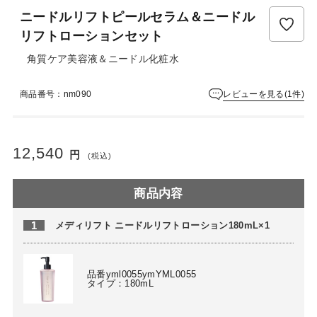
ュ
ニードルリフトピールセラム＆ニードル
ー
は
リフトローションセット
ま
角質ケア美容液＆ニードル化粧水
だ
あ
り
レビューを見る(1件)
商品番号：nm090
ま
せ
ん
12,540
円
(税込)
商品内容
1
メディリフト ニードルリフトローション180mL×1
品番yml0055ymYML0055
タイプ：180mL