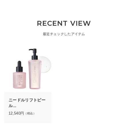
ルウォーター(サトウカエデ樹液(保湿成分))、 ホワイトピオニー(シャクヤク花エキス(整
肌成分))
*4
年齢に応じたケアのこと
RECENT VIEW
*5 整肌成分
最近チェックしたアイテム
メディリフト ニードルリフトピールセラム
ニードル化粧品初！
*1
6種類の角質ケア成分
を配合した角質ケア美容液
*2
【こんなお悩みの方にオススメ】
●毛穴のぽつぽつやお肌のザラつき
●お肌にハリがない
●お肌全体のくすみ、透明感のなさ
ニードルリフトピー
ル...
12,540
円
（税込）
ふと気づく大人のお肌悩みに
角質ケア×エイジングケア
*3