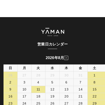
目立つ毛穴やごわつき肌に刺して浸透
*4
使うほどにつるんとした磨き肌へ
POINT①
約60万本
のマイクロニードルが美容成分を刺してダイレクトに
*5
届ける
！
*4
POINT②
営業日カレンダー
役割の異なる6種類の角質ケア成分
を組み合わせた
*2
ヤーマン独自のクリアピールミックスで効果的に角質ケア！
2026年8月
POINT③
厳選した2種の毛穴ケア成分
でぽつぽつ毛穴にアプローチ！
*6
日
月
火
水
木
金
土
26
27
28
29
30
31
1
毎晩1回、洗顔後に塗るだけ簡単ケア！
2
3
4
5
6
7
8
9
10
11
12
13
14
15
16
17
18
19
20
21
22
*1 当社ニードル化粧品において
*2 マンデル酸、グリコール酸、グルコノラクトン、乳酸桿菌/セイヨウナシ果汁発酵液、
23
24
25
26
27
28
29