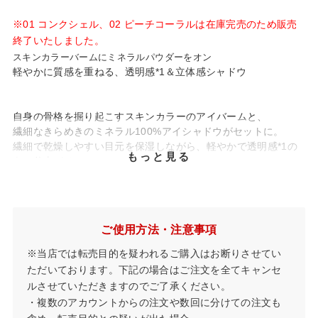
※01 コンクシェル、02 ピーチコーラルは在庫完売のため販売
終了いたしました。
スキンカラーバームにミネラルパウダーをオン
軽やかに質感を重ねる、透明感*1＆立体感シャドウ
自身の骨格を掘り起こすスキンカラーのアイバームと、
繊細なきらめきのミネラル100%アイシャドウがセットに。
繊細で乾燥しやすい目元を保湿しながら、軽やかで透明感*1の
もっと見る
ある仕上がり。
チークやリップにも使えます。
ミネラル+天然由来成分100%
石けんでオフ
ご使用方法・注意事項
〈色展開〉全6色
※当店では転売目的を疑われるご購入はお断りさせてい
01 コンクシェル：肌馴染みの良いココアブラウン＋シアーピン
ク
ただいております。下記の場合はご注文を全てキャンセ
02 ピーチコーラル：やわらかな印象のレッドブラウン＋ベージ
ルさせていただきますのでご了承ください。
ュコーラル
・複数のアカウントからの注文や数回に分けての注文も
03 スモーキークォーツ：クールなイエローベージュ＋モーヴカ