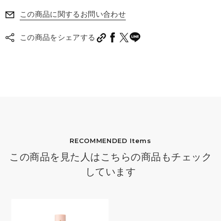
目頭にのせるのもかわいい。
この商品に関するお問い合わせ
少し取れやすいかなとおもいますが
ベースとの相性もあると思います。
この商品をシェアする
細かい繊細なラメで上品な印象ですが
ハイライトに使うよりは
目元に使う方がすきです。
鏡がついていてること
ラメの内蓋にシールがあって
こぼれていなかったのはありがたいです。
RECOMMENDED Items
この商品を見た人はこちらの商品もチェック
しています