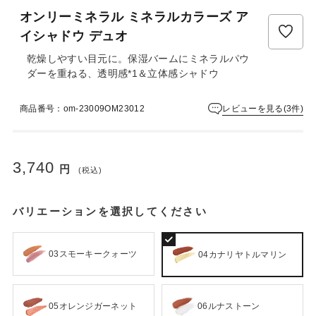
ュ
オンリーミネラル ミネラルカラーズ ア
ー
は
イシャドウ デュオ
ま
乾燥しやすい目元に。保湿バームにミネラルパウ
だ
ダーを重ねる、透明感*1＆立体感シャドウ
あ
り
ま
レビューを見る(3件)
商品番号：om-23009OM23012
せ
ん
3,740
円
(税込)
バリエーションを選択してください
03スモーキークォーツ
04カナリヤトルマリン
05オレンジガーネット
06ルナストーン