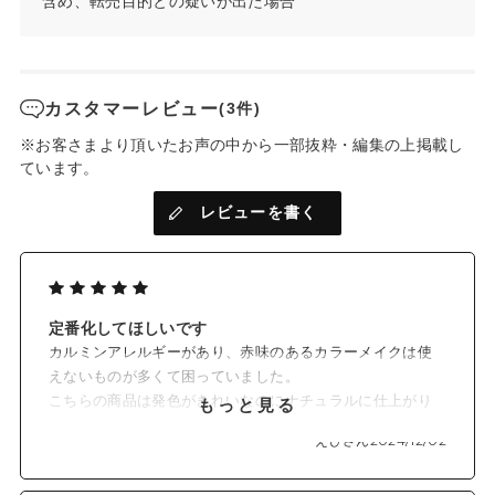
含め、転売目的との疑いが出た場合
ラー
04 カナリヤトルマリン：華やかにきらめくピンクモーヴベージ
ュ＋イエローゴールド
05 オレンジガーネット：あざやかな輝きのピンクベージュ＋コ
カスタマーレビュー
(3件)
ッパーオレンジ
06 ルナストーン：ほのかな血色感のあるローズピンクベージュ
※お客さまより頂いたお声の中から一部抜粋・編集の上掲載し
＋多色のラメが輝くストーングリッター
ています。
内容量：アイバーム 1.8g/アイシャドウ 0.5g
レビューを書く
*1 メイクアップ効果
定番化してほしいです
カルミンアレルギーがあり、赤味のあるカラーメイクは使
えないものが多くて困っていました。
こちらの商品は発色がきれいなのにナチュラルに仕上がり
もっと見る
ます。極度の乾燥肌なので、パウダー状のものよりもクリ
えぴさん
2024/12/02
ーム状やバーム状の化粧品の方が肌が安定するので、アイ
シャドウもチークもこれ一つでいい感じに完成します！ピ