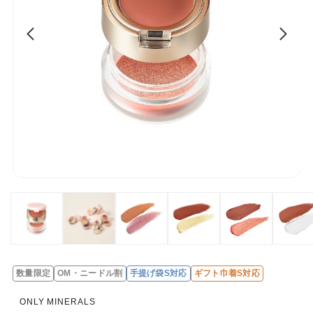
数量限定
OM・ニードル割
手提げ袋S対応
ギフト巾着S対応
レ
ビ
ONLY MINERALS