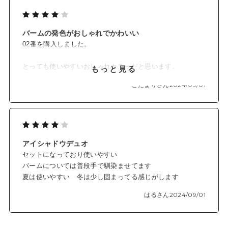
ーチコーラルを使っていますが、他の色も購入予定です。
バームの発色がおしゃれでかわいい
02番を購入しました。
とっても使いやすいおしゃれカラーだと思います。
もっと見る
夏から冬まで合いそうなカラー！
こだまりさん
2024/09/01
バームはしっとりしているけど
ベタベタとまではいかないかなと思います。
テスターした手を洗ってタオルで拭いても
少しカラーが残るくらい色づきもいいです。
アイシャドウデュオ
頬に乗せてもかわいいですが
セットになっており使いやすい
発色がいいので少量で十分でした。
バームについては普段手で馴染ませてます
上瞼にも下瞼につけてもかわいいです！
夏は使いやすい 冬は少し固まってる感じがします
ラメはほんのり淡いピーチカラーで
はるさん
2024/09/01
涙袋にぴったりです。
バームの上からのせたほうが
もちがいいですが単体で