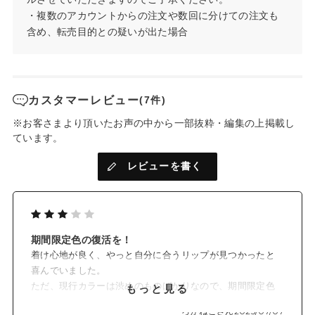
・複数のアカウントからの注文や数回に分けての注文も
含め、転売目的との疑いが出た場合
カスタマーレビュー
(7件)
※お客さまより頂いたお声の中から一部抜粋・編集の上掲載し
ています。
レビューを書く
期間限定色の復活を！
着け心地が良く、やっと自分に合うリップが見つかったと
喜んでいました。
ただ、現行カラーは渋めのものばかりなので、期間限定色
もっと見る
の復活、若しくはもっと明るく可愛いめのカラーを定番に
ろかねこさん
2025/07/07