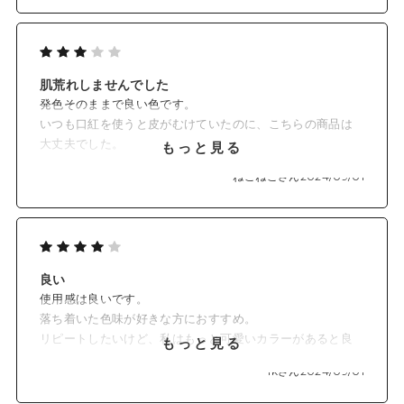
チークにも使ってみましたが
チークの仕込みとして使い
上から他のカラーを重ねて使うのも
可愛くて気に入っています。
肌荒れしませんでした
発色そのままで良い色です。
いつも口紅を使うと皮がむけていたのに、こちらの商品は
大丈夫でした。
もっと見る
チークにも使えてとても便利です。
ねこねこさん
2024/09/01
良い
使用感は良いです。
落ち着いた色味が好きな方におすすめ。
リピートしたいけど、私はもっと可愛いカラーがあると良
もっと見る
いなと思う。
ikさん
2024/09/01