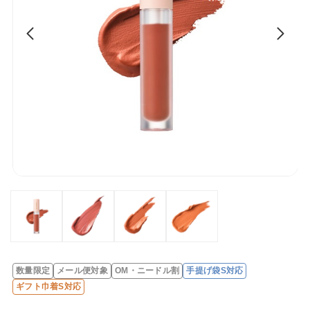
数量限定
メール便対象
OM・ニードル割
手提げ袋S対応
レ
ギフト巾着S対応
ビ