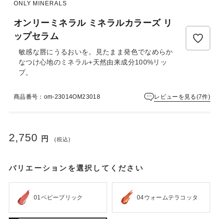
ュ
ONLY MINERALS
ー
オンリーミネラル ミネラルカラーズ リ
は
ま
ップセラム
だ
敏感な唇にうるおいを。見たまま発色でなめらか
あ
なつけ心地のミネラル+天然由来成分100%リッ
り
プ。
ま
せ
ん
レビューを見る(7件)
商品番号：om-23014OM23018
2,750
円
(税込)
バリエーションを選択してください
01ベビーブリック
04ウォームテラコッタ