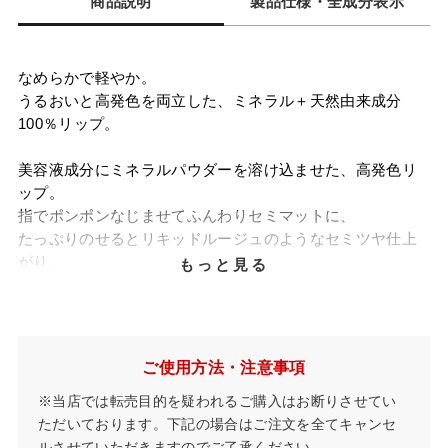
商品説明
製品仕様・全成分表示
なめらかで軽やか。
うるおいと高発色を両立した、ミネラル＋天然由来成分
100％リップ。
美容液成分にミネラルパウダーを溶け込ませた、高発色リ
ップ。
指でポンポンなじませてふんわりセミマットに、
たっぷりのせるとリキッドルージュのようなセミツヤ仕上
がり。
もっと見る
2つの質感が楽しめます。ミネラルのみで着色し、カルミン
フリー。
ミネラル+天然由来成分100%
石けんでオフ
ご使用方法・注意事項
※当店では転売目的を疑われるご購入はお断りさせてい
※
02 テンダーショコラ、03 アンティークチェリー、06 ローズ
ベリルは販売終了いたしました。
ただいております。下記の場合はご注文を全てキャンセ
ルさせていただきますのでご了承ください。