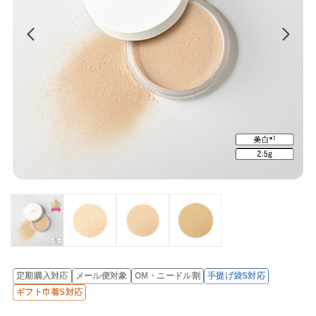
定期購入対応
メール便対象
OM・ニードル割
手提げ袋S対応
レ
ギフト巾着S対応
ビ