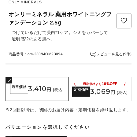
ュ
ONLY MINERALS
ー
オンリーミネラル 薬用ホワイトニングフ
は
ま
ァンデーション 2.5g
だ
つけているだけで美白*1ケア。シミをカバーして
あ
透明感*2のある肌へ。
り
ま
せ
レビューを見る(9件)
商品番号：om-23094OM23094
ん
10%OFF
通常価格より
通常価格
3,410
円
(税込)
定期価格
3,069
円
(税込)
※2回目以降は、初回のお届け内容・定期価格を繰り返します。
バリエーションを選択してください