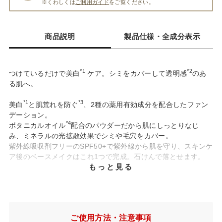
※くわしくは
ご利用ガイド
をご覧ください。
商品説明
製品仕様・全成分表示
*1
*2
つけているだけで美白
ケア。シミをカバーして透明感
のあ
る肌へ。
*1
*3
美白
と肌荒れを防ぐ
、2種の薬用有効成分を配合したファン
デーション。
*4
ボタニカルオイル
配合のパウダーだから肌にしっとりなじ
み、ミネラルの光拡散効果でシミや毛穴をカバー。
紫外線吸収剤フリーのSPF50+で紫外線から肌を守り、スキンケ
ア後のベースメイクはこれ1つで完成。石けんで落とせます。
もっと見る
*1
医薬部外品
SPF50+/PA+++
美白
肌荒れ防止
ミネラル＋天然由来成分100%
石けんでオフ
*1
✓2種の薬用有効成分を配合し、美白
・肌荒れを予防
ご使用方法・注意事項
*1
*5
美白
効果のある「ビタミンC誘導体」
が肌表面の水分になじ