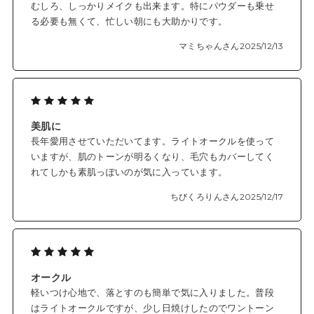
むしろ、しっかりメイクも出来ます。特にパウダーも乗せ
る必要も無くて、忙しい朝にも大助かりです。
✓クレンジング不要、石けん洗顔で落とせます
マミちゃんさん
2025/12/13
*1 メラニンの生成を抑え、シミ・そばかすを防ぐ
*2 メイクアップ効果
*3 酸化亜鉛
*4 保湿成分
*5 リン酸L-アスコルビルマグネシウム
美肌に
長年愛用させていただいてます。ライトオークルを使って
いますが、肌のトーンが明るくなり、毛穴もカバーしてく
れてしかも素肌っぽいのが気に入っています。
ちびくろりんさん
2025/12/17
オークル
軽いつけ心地で、落とすのも簡単で気に入りました。普段
はライトオークルですが、少し日焼けしたのでワントーン