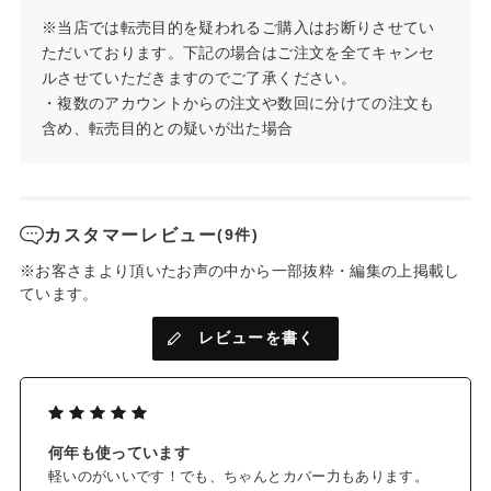
んで角質層に浸透。
※当店では転売目的を疑われるご購入はお断りさせてい
「酸化亜鉛」は肌の上にとどまり、肌荒れを防ぎ、肌をすこや
ただいております。下記の場合はご注文を全てキャンセ
かに保ちます。
ルさせていただきますのでご了承ください。
・複数のアカウントからの注文や数回に分けての注文も
*4
✓ミネラルパウダーにボタニカルオイル
をプラスし、しっと
含め、転売目的との疑いが出た場合
りと肌に密着
独自の製法により、しっとりなめらかな質感を実現。
パサつかず、肌にぴたっと密着します。
✓ミネラル成分の光拡散効果で、厚塗り感なくしっかりカバー
カスタマーレビュー
(9件)
気になるシミや色ムラをしっかりカバーし、美しい仕上がりが
※お客さまより頂いたお声の中から一部抜粋・編集の上掲載し
続きます。
ています。
気になる箇所には重ね付けし、コンシーラー使いも。
レビューを書く
✓下地不要、1品6役
日焼け止め（SPF50+・PA+++）・化粧下地・コンシーラー・フ
*1
ァンデーション・フェイスパウダー・美白
ケア
✓詰め替えできる、エコ容器
何年も使っています
中蓋の取っ手をスライドして開閉でき、持ち運びが可能。
軽いのがいいです！でも、ちゃんとカバー力もあります。
中蓋を取り外して、簡単に詰め替えができます。