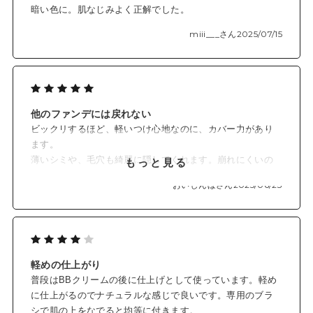
暗い色に。肌なじみよく正解でした。
miii___さん
2025/07/15
他のファンデには戻れない
ビックリするほど、軽いつけ心地なのに、カバー力があり
ます。
薄いシミや、毛穴も綺麗に隠してくれます。崩れにくいの
もっと見る
もいいですね。
おいしんぼさん
2025/06/23
軽めの仕上がり
普段はBBクリームの後に仕上げとして使っています。軽め
に仕上がるのでナチュラルな感じで良いです。専用のブラ
シで肌の上をなでると均等に付きます。