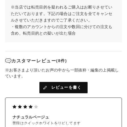
※当店では転売目的を疑われるご購入はお断りさせてい
✓ 美容クリームのような贅沢製法
ただいております。下記の場合はご注文を全てキャンセ
*2
*3
3種のヒト型セラミド
や希少なオーガニック鉱山植物エキス
ルさせていただきますのでご了承ください。
に加えて、敏感な肌にうるおいを与える2種の保湿成分「酵母エ
・複数のアカウントからの注文や数回に分けての注文も
キス」「ビオサッカリドガム-1」を追加配合。
含め、転売目的との疑いが出た場合
乾燥から肌を守ります。
✓ メイクしたての美しさが長時間つづく
皮脂とまざってもくすみにくい高精製マイカ（着色剤）を採用
し、より美しい仕上がりを実現。
カスタマーレビュー
(8件)
※お客さまより頂いたお声の中から一部抜粋・編集の上掲載し
*1 パッチテスト済み（ただしすべての方に肌トラブルが起きないわけではありま
ています。
せん）
*2 セラミドNP、セラミドAP、セラミドNG（保湿成分）
レビューを書く
*3 インペラトリア葉エキス、エピロビウムフレイスケリ花/葉/茎エキス（保湿成
分）
ナチュラルベージュ
普段はクイックホワイトをリピしてます