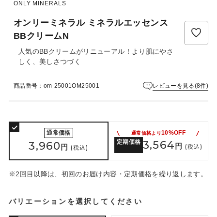
ュ
ONLY MINERALS
ー
オンリーミネラル ミネラルエッセンス
は
ま
BBクリームN
だ
人気のBBクリームがリニューアル！より肌にやさ
あ
しく、美しさつづく
り
ま
せ
レビューを見る(8件)
商品番号：om-25001OM25001
ん
通常価格
10%OFF
通常価格より
定期価格
3,564
3,960
円
円
(税込)
(税込)
※2回目以降は、初回のお届け内容・定期価格を繰り返します。
バリエーションを選択してください