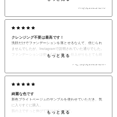
ありツヤもあり満足です。
M1さん
2025/12/10
私の1番のお気に入りはリンクルホワイトですがお値段はリ
ンクルホワイトよりもかなりお手頃なので使い分けるのも
いいかなと思いました。
クレンジング不要は最高です！
洗顔だけでファンデーションを落とせるなんて、信じられ
ませんでしたが、Instagramで説明されていた通りでした。
ファンデーションは使い心地が良く、仕上がりもとても綺
もっと見る
麗で、クレンジング不要で…さっぱり綺麗に落とすことが
パピコさん
2025/12/01
出来ました。
綺麗な色です
新色ブライトベージュのサンプルを使わせていただき、気
に入りすぐに購入。
肌の上ですっと伸びて塗りやすいです。
もっと見る
パッケージの色も可愛くて、使う度に癒されています。