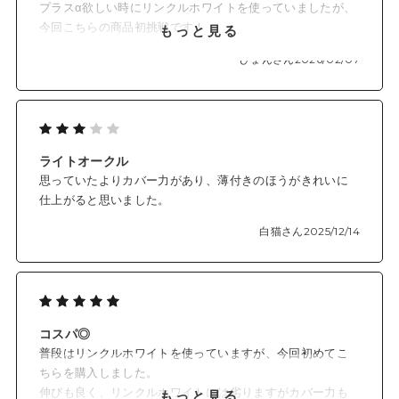
プラスα欲しい時にリンクルホワイトを使っていましたが、
今回こちらの商品初挑戦です！
もっと見る
とにかくオンリーミネラル商品の毛穴カバー力には助けら
ひょんさん
2026/02/07
れています！
本日到着、まずは使ってみたくてそのまま上からポンポン
と乗せてみました
やっぱり毛穴が目立たなくなる感覚が気持ちいいですね！
テクスチャがやや硬めで、のびがいい感じでは無いか
ライトオークル
な？？もう少しソフトな方が好きなので私的理由で★4です
思っていたよりカバー力があり、薄付きのほうがきれいに
が、商品としては★5でもいいと思います！
仕上がると思いました。
白猫さん
2025/12/14
コスパ◎
普段はリンクルホワイトを使っていますが、今回初めてこ
ちらを購入しました。
伸びも良く、リンクルホワイトには劣りますがカバー力も
もっと見る