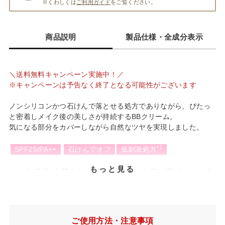
※くわしくは
ご利用ガイド
をご覧ください。
商品説明
製品仕様・全成分表示
＼送料無料キャンペーン実施中！／
※キャンペーンは予告なく終了となる可能性がございます
ノンシリコンかつ石けんで落とせる処方でありながら、ぴたっ
と密着しメイク後の美しさが持続するBBクリーム。
気になる部分をカバーしながら自然なツヤを実現しました。
*1
SPF25/PA++
石けんでオフ
低刺激処方
もっと見る
✓ ゆらぎがちな肌をやさしくカバーし、みずみずしくツヤのあ
る仕上がり
BBクリームでありながら、まるでファンデーションのようなカ
バー力と美しい仕上がりを実現。
厳選されたミネラル成分と美容成分の絶妙なバランスにより、
ご使用方法・注意事項
ベタつくことなく自然なツヤと高いカバー力を叶えます。