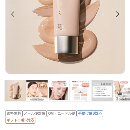
送料無料
メール便対象
OM・ニードル割
手提げ袋S対応
レ
ギフト巾着S対応
ビ