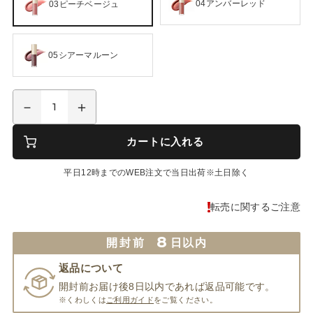
04アンバーレッド
03ピーチベージュ
05シアーマルーン
カートに入れる
平日12時までのWEB注文で当日出荷※土日除く
転売に関するご注意
8
開封前
日以内
返品について
開封前お届け後8日以内であれば返品可能です。
※くわしくは
ご利用ガイド
をご覧ください。