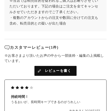
※当店では転売目的を疑われるご購入はお断りさせてい
で包み込むように保湿。リップクリームとしても使えます。
ただいております。下記の場合はご注文を全てキャンセ
ルさせていただきますのでご了承ください。
✓ひと塗りで唇のくすみをカバーするカラー展開
・複数のアカウントからの注文や数回に分けての注文も
シアーな発色で、唇をきれいに見せます。
含め、転売目的との疑いが出た場合
✓拭き取りやすいシリコンスパチュラを採用。
重ね塗りしやすく、拭き取りしやすいシリコンタイプのスパチ
ュラを採用。
手持ちのリップに重ねる際に拭き取ることで、清潔に保ちやす
カスタマーレビュー
(1件)
く色が混ざらず使えます。
※お客さまより頂いたお声の中から一部抜粋・編集の上掲載し
✓クレンジング不要、石けん洗顔で落とせます
ています。
レビューを書く
◆色展開
01コーラルペタル：花びらのように華やかなコーラルピンク
02ローズソルベ：ひんやりと透明感*4のある可愛らしさをプラ
スするライトローズ
03ピーチベージュ：内側からにじみ出るような血色感を与える
持続時間！
コーラルベージュ
04アンバーレッド：洗練された深みを与えるブラウンレッド
うるおいが、長時間キープできるのがうれしい
05シアーマルーン：ミステリアスで、芯の強さを感じさせるデ
れれれさん
2025/12/17