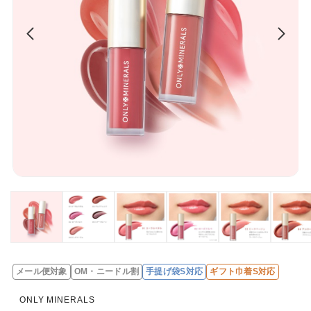
メール便対象
OM・ニードル割
手提げ袋S対応
ギフト巾着S対応
レ
ビ
ONLY MINERALS