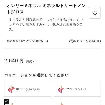
ュ
オンリーミネラル ミネラルトリートメン
ー
は
トグロス
ま
ミネラルと保湿成分で、しっとりうるおう。 かさ
だ
つきやすい唇をみずみずしく包み込む美容液グロ
あ
ス。
り
ま
せ
レビューを見る(1件)
商品番号：om-25022OM25024
ん
2,640
円
(税込)
バリエーションを選択してください
01コーラルペタル
02ローズソルベ