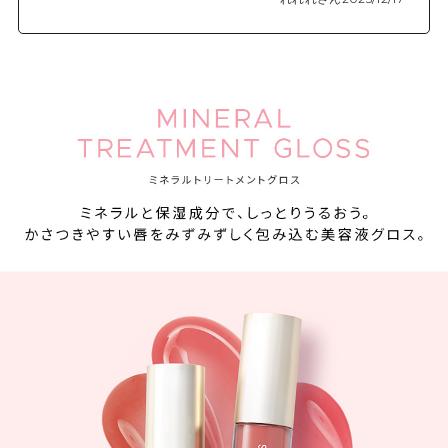
ィープレッド
*1 すべての方に刺激が起きないわけではありません
*2 ヒアルロン酸Na、ジパルミトイルヒドロキシプロリン（すべ
て保湿成分）
*3 ホホバ種子油、アルガニアスピノサ核油（すべて保湿成分）
*4 メイクアップ効果