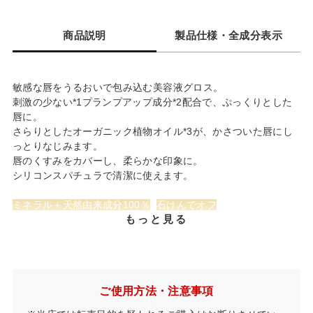
商品説明
製品仕様・全成分表示
敏感な唇をうるおいで包み込む美容液グロス。
刺激の少ない*1プランプアップ成分*2配合で、ぷっくりとした
唇に。
さらりとしたオーガニック植物オイル*3が、かさついた唇にし
っとりなじみます。
唇のくすみをカバーし、柔らかな印象に。
シリコンスパチュラで清潔に使えます。
ミネラル＋天然由来成分100％
石けんでオフ
もっと見る
✓刺激の少ない*1プランプアップ成分*2でぷっくりした唇に
ピリピリしにくいプランプアップ成分*2を採用し、ぷっくりと
唇にハリ感*4を与えます。
ご使用方法・注意事項
✓乾燥した唇もひとぬりでもっちりとうるおった唇に
ベタつきの少ないオーガニック植物オイル*3で、軽いつけ心地