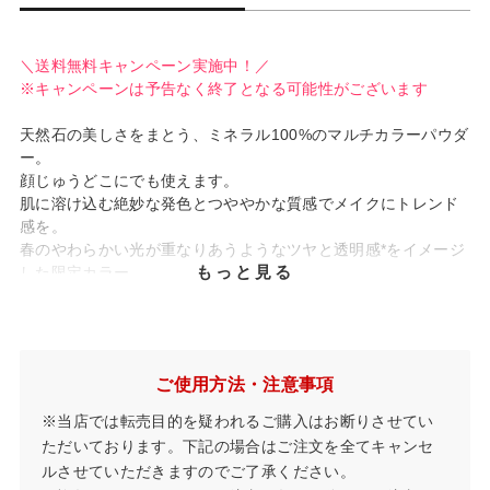
＼送料無料キャンペーン実施中！／
※キャンペーンは予告なく終了となる可能性がございます
天然石の美しさをまとう、ミネラル100%のマルチカラーパウダ
ー。
顔じゅうどこにでも使えます。
肌に溶け込む絶妙な発色とつややかな質感でメイクにトレンド
感を。
春のやわらかい光が重なりあうようなツヤと透明感*をイメージ
もっと見る
した限定カラー。
肌の内側にある自然な輝きや上品な深みを引き出します。
ミネラル100%
石けんでオフ
ご使用方法・注意事項
◆カラーラインナップ
#EX04 ライラックグリッター
※当店では転売目的を疑われるご購入はお断りさせてい
軽やかなパープルにブルーとピンクのラメをちりばめた、透明
ただいております。下記の場合はご注文を全てキャンセ
感*を引き出すカラー
ルさせていただきますのでご了承ください。