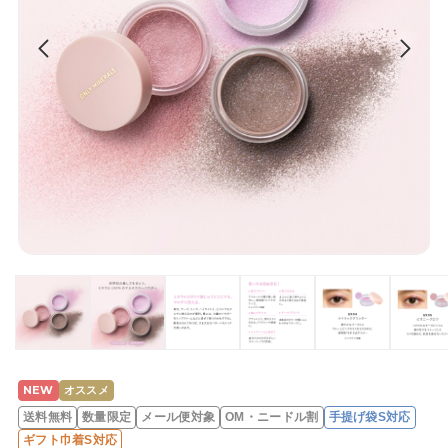
NEW
オススメ
レ
送料無料
数量限定
メール便対象
OM・ニードル割
手提げ袋S対応
ビ
ギフト巾着S対応