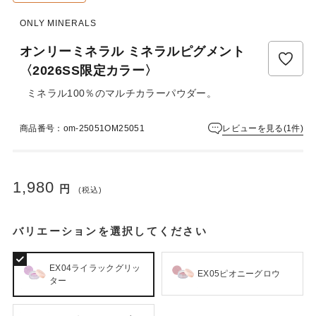
ュ
ー
ONLY MINERALS
は
ま
オンリーミネラル ミネラルピグメント
だ
〈2026SS限定カラー〉
あ
り
ミネラル100％のマルチカラーパウダー。
ま
せ
レビューを見る(1件)
商品番号：om-25051OM25051
ん
1,980
円
(税込)
バリエーションを選択してください
EX04ライラックグリッ
EX05ピオニーグロウ
ター