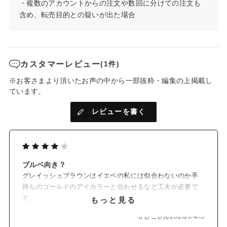
・複数のアカウントからの注文や数回に分けての注文も
#EX05 ピオニーグロウ
含め、転売目的との疑いが出た場合
つややかなモーヴピンクに春の花々をイメージしたラメを重ね
た、肌色を選ばないカラー
#EX06 グレイッシュブラウン
やわらかな“影色”でナチュラルな奥行きを演出。
カスタマーレビュー
(1件)
チラチラ光るブルーのラメがスパイスに。
※お客さまより頂いたお声の中から一部抜粋・編集の上掲載し
ています。
* メイクアップ効果
レビューを書く
ブルベ向き？
グレイッシュブラウンはイエベの私には似合わないのか手
持ちのゴールドのアイカラーと合わせるなど工夫が必要で
す。
もっと見る
ただアイブロウとして満足度が高かったです。
かぴこさん
2026/04/13
似合う方はアイカラーとアイブロウ両方にグレイッシュブ