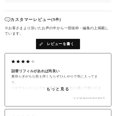
✓ 紫外線吸収剤フリー＆石けんオフ
紫外線吸収剤フリーのプレストパウダー。
ナチュラルな処方でSPF50+・PA++++を実現。
カスタマーレビュー
(5件)
肌にぴたっと密着し、落とすときは石けんでさっとオフできま
す。
※お客さまより頂いたお声の中から一部抜粋・編集の上掲載し
ています。
レビューを書く
✓ ベタつきを防ぎ、くすみをカバー
花びら状のソフトフォーカスパウダー、炭酸Ca*3を配合。
皮脂を吸収して化粧くずれを防ぎ、きめこまかく明るい美肌を
演出。
詰替リフィルがあれば尚良い
✓ 日中の肌をうるおすスキンケア成分配合
夏揺らぎがちな肌も痒くならずひんやりで気に入ってま
紫外線を浴びる肌を考慮して厳選した保湿成分を配合。
す。
5種のセラミド*4やグリチルリチン酸2K*6も配合し、乾燥しが
パフでトントンしてから最後ブラシで払う感じで使ってま
もっと見る
ちな春夏の肌をいたわります。
す。
りぃさん
2026/06/24
住んでいる地域で鏡を捨てるのが手間なので、
是非詰替の販売をお願いしたいです。
✓ オーガニックの植物エキスを配合
そしたら、リピートすると思います。
日中のメイク直しのたびに肌を労わりたいという思いから、オ