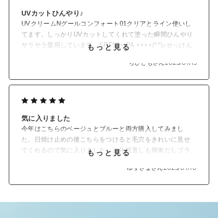
ラミドEOP（すべて保湿成分）
UVカットひんやり♪
*5 パッチテスト済み（ただしすべての方に肌トラブルが起きな
UVクリームNグールコンフォート01クリアとライン使いし
いわけではありません）
てます。しっかりUVカットしてくれて塗った瞬間ひんやり
*6 整肌成分
*7 ホホバ種子油、ウイキョウ果実エキス（すべて保湿成分）
サラサラ愛用しています。SPF50+/PA ++++(^^)♪せっけん
もっと見る
*8 メイクアップ効果
で落とせるのも楽チンです。
ちびともさん
2025/07/15
気に入りました
今年はこちらのベージュとブルーと両方購入してみまし
た。日焼け止めの後こちらをつけると毛穴をきれいに見せ
てくれるので気に入りました。お化粧直しも簡単だしブラ
もっと見る
シがとても使いやすい。そんなにスースーしないので一年
ゆずさまさん
2025/07/10
通して使えるような気がします。