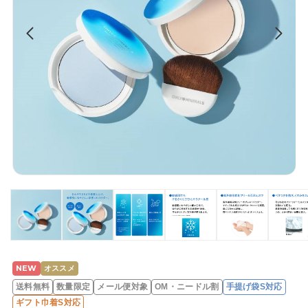
NEW
オススメ
レ
送料無料
数量限定
メール便対象
OM・ニードル割
手提げ袋S対応
ビ
ギフト巾着S対応