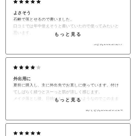
ーガニックの植物エキス*7を配合しました。
よさそう
石鹸で落とせるので書いました。
✓ 穏やかなゼラニウム×ティーツリーの香り
口コミでは年中使えそうと書いていたので使ってみたいと
肌にのばしたときふわっと漂う、穏やかなゼラニウム精油とテ
思います。
もっと見る
ィーツリー精油の香り。
年中使えると便利ですね。
メイク直しのたびにふんわりと香って気分転換にも。
3さん
2025/12/17
◆色展開
EX01 ナチュラル
白浮きしにくいナチュラルなベージュ
［自然なツヤ肌仕上げ］
外出用に
EX02 アイスブルー
夏前に購入し、主に外出先でお直しに使っています。付け
黄ぐすみを払い、透明感*8をプラス
てしばらく経つとスーっと肌が涼しく感じます。
［トーンアップ&セミマット仕上げ］
メイク落とし後、日焼けもしていないようなのでこのまま
もっと見る
使い続けたいです。
めぐさん
2025/09/24
使い心地もよいですし、カバー力もあり重宝しています。
*1 すべての方に刺激が起きないわけではありません。
私の使い方だと暑くなる前から使用し始めましたが、秋口
*2 メントキシプロバンジオール（清涼剤）
に使い切りそうです。
*3 皮脂吸着成分
*4 セラミドNG、セラミドAP、セラミドAG、セラミドNP、セ