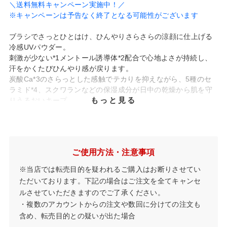
＼送料無料キャンペーン実施中！／
※キャンペーンは予告なく終了となる可能性がございます
ブラシでさっとひとはけ、ひんやりさらさらの涼顔に仕上げる
冷感UVパウダー。
刺激が少ない*1メントール誘導体*2配合で心地よさが持続し、
汗をかくたびひんやり感が戻ります。
炭酸Ca*3のさらっとした感触でテカりを抑えながら、5種のセ
ラミド*4、スクワランなどの保湿成分が日中の乾燥から肌を守
もっと見る
りうるおいキープ。
紫外線吸収剤フリーの肌にやさしいパウダーで、一日中快適に
過ごせます。
SPF50+・PA++++
ミネラル＋天然由来成分90％
石けんでオフ
ご使用方法・注意事項
ブルーライトカット
ノンケミカル処方
低刺激処方*5
※当店では転売目的を疑われるご購入はお断りさせてい
ただいております。下記の場合はご注文を全てキャンセ
✓ 敏感肌でも汗をかくたびひんやりクール感
ルさせていただきますのでご了承ください。
敏感肌にもやさしい使い心地で、穏やかに持続する冷感成分*2
・複数のアカウントからの注文や数回に分けての注文も
配合。
含め、転売目的との疑いが出た場合
汗をかくたびに清涼感が得られます。