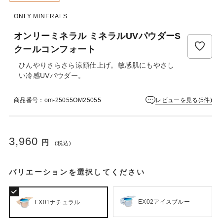
ュ
ー
ONLY MINERALS
は
ま
オンリーミネラル ミネラルUVパウダーS
だ
クールコンフォート
あ
り
ひんやりさらさら涼顔仕上げ。敏感肌にもやさし
ま
い冷感UVパウダー。
せ
ん
レビューを見る(5件)
商品番号：om-25055OM25055
3,960
円
(税込)
バリエーションを選択してください
EX02アイスブルー
EX01ナチュラル