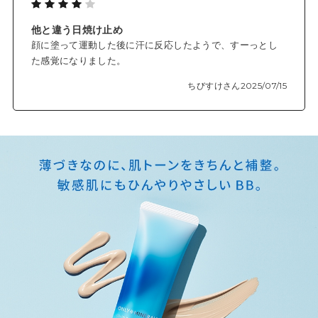
肌にぴったりと密着し、落とすときは石けんでさっとオフでき
ます。
他と違う日焼け止め
顔に塗って運動した後に汗に反応したようで、すーっとし
た感覚になりました。
✓ 乾燥から肌を守る、スキンケア成分配合
ちびすけさん
2025/07/15
保湿成分を配合し、紫外線を浴びる肌をケア。
ダメージを受けやすい敏感肌を守ります。
✓ 爽やかなローズマリー×ティーツリーの香り
肌にのばしたときふわっと漂う、爽やかなローズマリー精油と
ティーツリー精油の香り。
朝のメイク時間に気分をリフレッシュ。
◆色展開