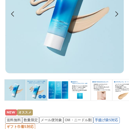
NEW
オススメ
レ
送料無料
数量限定
メール便対象
OM・ニードル割
手提げ袋S対応
ビ
ギフト巾着S対応