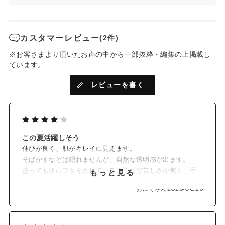
*2を配合。
肌にのばしたときにひんやり、汗をかくたびに清涼感が得られ
ます。
カスタマーレビュー
(2件)
✓ 薄膜で素肌感のある仕上がり
※お客さまより頂いたお声の中から一部抜粋・編集の上掲載し
ています。
素肌感を残しながら色ムラなどの肌ノイズを自然にカバー。
レビューを書く
軽いつけ心地で重ねても重たくならず、厚塗り感のない仕上が
り。ベタつきを抑え、涼しげなセミマット肌に。
✓ みずみずしいウォーターベース
この夏活躍しそう
ウォーターヴェールがするする伸びて肌にぴったりと密着。
伸びが良く、肌がキレイに見えます。
紫外線吸収剤フリーなのにきしみや乾燥感のないテクスチャー
そばかすなどは隠れませんが、自然な透明感が出ます。
で、まるでスキンケアの乳液のような心地よさです。
塗っても肌にフタをされているような息苦しさが無く、手
もっと見る
軽に使えます。毎日メイクするのが苦手でしたが、これな
おにくさん
2026/06/26
らできると思えます。
✓ 紫外線吸収剤フリー&石けんオフ
香りがあまり好みではないので星4ですが、メントール感が
苦手じゃない人にはお勧めしたいです。
紫外線吸収剤フリーのナチュラルな成分でSPF40・PA+++。