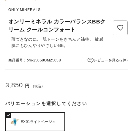
ュ
ー
ONLY MINERALS
は
ま
オンリーミネラル カラーバランスBBク
だ
リーム クールコンフォート
あ
り
薄づきなのに、 肌トーンをきちんと補整。 敏感
ま
肌にもひんやりやさしいBB。
せ
ん
レビューを見る(2件)
商品番号：om-25058OM25058
3,850
円
(税込)
バリエーションを選択してください
EX01ライトベージュ