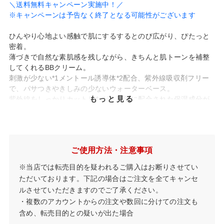
＼送料無料キャンペーン実施中！／
※キャンペーンは予告なく終了となる可能性がございます
ひんやり心地よい感触で肌にするするとのび広がり、ぴたっと
密着。
薄づきで自然な素肌感を残しながら、きちんと肌トーンを補整
してくれるBBクリーム。
刺激が少ない*1メントール誘導体*2配合、紫外線吸収剤フリー
で、パサつきやきしみの少ないウォーターベース。
もっと見る
紫外線をしっかりカットしながら贅沢に配合された保湿成分が
日中の乾燥から肌を守り、汗や皮脂にも崩れにくく、涼しげな
セミマット肌をキープします。
SPF40・PA+++
ミネラル＋天然由来成分90％
石けんでオ
ご使用方法・注意事項
フ
ブルーライトカット
ノンケミカル処方
低刺激処方*3
※当店では転売目的を疑われるご購入はお断りさせてい
ただいております。下記の場合はご注文を全てキャンセ
ルさせていただきますのでご了承ください。
✓ 敏感肌でも汗をかくたびひんやりクール感
・複数のアカウントからの注文や数回に分けての注文も
含め、転売目的との疑いが出た場合
肌刺激の少なさとひんやり感の持続で選んだメントール誘導体