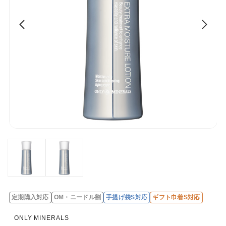
定期購入対応
OM・ニードル割
手提げ袋S対応
ギフト巾着S対応
レ
ビ
ONLY MINERALS