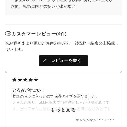
含め、転売目的との疑いが出た場合
カスタマーレビュー
(4件)
※お客さまより頂いたお声の中から一部抜粋・編集の上掲載し
ています。
レビューを書く
とろみがすごい！
乾燥の時期に入ったので保湿タイプを選びました。
とろみがあり、500円玉大で顔全体がしっかり潤う感じで
す。塗ってからしばらくするとスーッと肌になじみとても
もっと見る
使い心地が良いです！
さとりんさん
2025/12/17