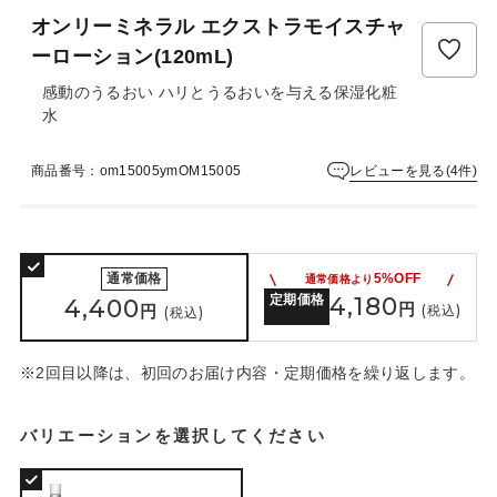
ュ
オンリーミネラル エクストラモイスチャ
ー
は
ーローション(120mL)
ま
感動のうるおい ハリとうるおいを与える保湿化粧
だ
水
あ
り
ま
レビューを見る(4件)
商品番号：om15005ymOM15005
せ
ん
通常価格
5%OFF
通常価格より
定期価格
4,180
4,400
円
円
(税込)
(税込)
※2回目以降は、初回のお届け内容・定期価格を繰り返します。
バリエーションを選択してください