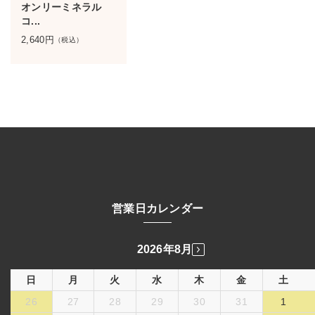
オンリーミネラル
コ...
2,640
円
（税込）
営業日カレンダー
2026年8月
日
月
火
水
木
金
土
26
27
28
29
30
31
1