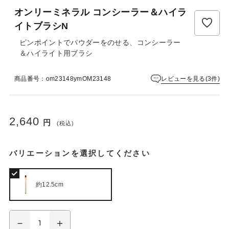
ュ
オンリーミネラル コンシーラー＆ハイラ
ー
は
イトブラシN
ま
ピンポイントでパウダーをのせる、コンシーラー
だ
＆ハイライト用ブラシ
あ
り
ま
レビューを見る(3件)
商品番号：om23148ymOM23148
せ
ん
2,640
円
(税込)
バリエーションを選択してください
約12.5cm