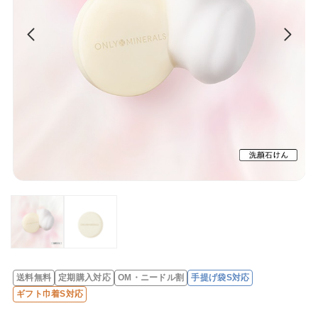
送料無料
定期購入対応
OM・ニードル割
手提げ袋S対応
レ
ギフト巾着S対応
ビ