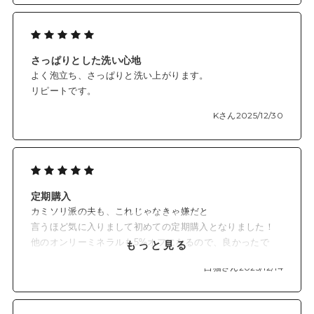
さっぱりとした洗い心地
よく泡立ち、さっぱりと洗い上がります。
リピートです。
Kさん
2025/12/30
定期購入
カミソリ派の夫も、これじゃなきゃ嫌だと
言うほど気に入りまして初めての定期購入となりました！
他のオンリーミネラルも5%オフになるので、良かったで
もっと見る
す！
白猫さん
2025/12/14