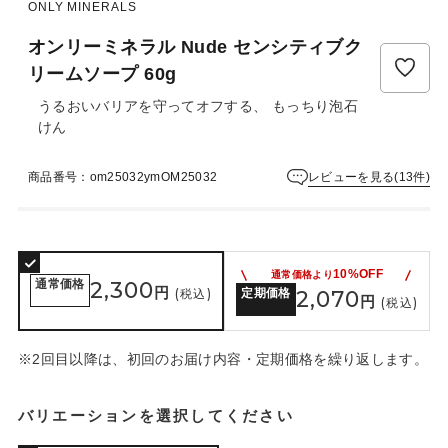
ュ
ONLY MINERALS
ー
オンリーミネラル Nude センシティブク
は
ま
リームソープ 60g
だ
うるおいバリアを守ってオフする、 もっちり泡石
あ
けん
り
ま
せ
レビューを見る(13件)
商品番号：om25032ymOM25032
ん
10%OFF
通常価格より
通常価格
2,300
円
(税込)
定期価格
2,070
円
(税込)
※2回目以降は、初回のお届け内容・定期価格を繰り返します。
バリエーションを選択してください