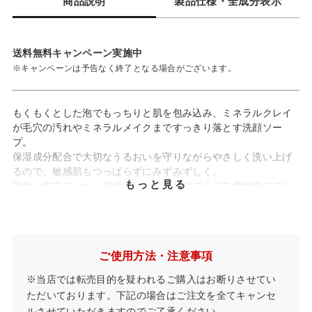
商品説明
製品仕様・全成分表示
送料無料キャンペーン実施中
※キャンペーンは予告なく終了となる場合がございます。
もくもくとした泡でもっちりと肌を包み込み、ミネラルクレイ
が毛穴の汚れやミネラルメイクまですっきり落とす洗顔ソー
プ。
保湿成分配合で大切なうるおいを守りながらやさしく洗い上げ
るので、敏感肌もつっぱらずにみずみずしく。
もっと見る
簡単に泡立てられ、清潔にソープを保管できる巾着型泡立てネ
ット付。
天然由来成分99%
敏感肌対象パッチテスト実施済み
※
ご使用方法・注意事項
※ ただしすべての方に肌トラブルがおきないわけではありません。
※当店では転売目的を疑われるご購入はお断りさせてい
ただいております。下記の場合はご注文を全てキャンセ
ルさせていただきますのでご了承ください。