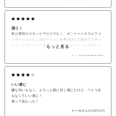
みんなにおすすめしたい！と思いますが、少しサイトが重
たい？扱い辛さがあるのでもっとサクサク見れたら注文す
る人も増えると思います。
YA-MANの美顔器も最近気になってます。
潤う！
私は普段のスキンケアだけでなく、オンリーミネラルファ
ンデーションとこのローションを手のひらで混ぜてリキッ
ドファンデのように使用したり、ハンドクリームの代わり
もっと見る
にもしているのですが、肌馴染みも うるおいの持ちもさら
チャコさん
2025/12/29
に良くなりました。
繊細肌のため他に合うローションやクリーム、ハンドクリ
ームすらないので、リニューアルで肌に合わなかったらど
うしようと不安だったのですが、大丈夫だったのでホッと
しました(涙)
いい感じ
このローションは私の命綱で本当に感謝しています。
嫌な匂いもなく、とろっと肌に付く感じだけど、ベトつき
もなくていい感じ！
買って良かった！
たーみさん
2025/12/25