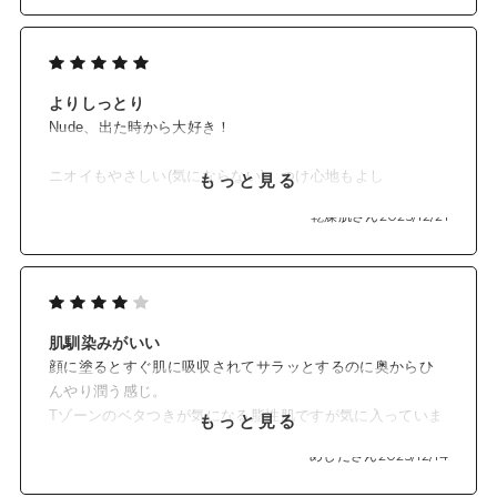
よりしっとり
Nude、出た時から大好き！
ニオイもやさしい(気にならない)、つけ心地もよし
もっと見る
あとはレフィルができることがありがたい
乾燥肌さん
2025/12/21
肌馴染みがいい
顔に塗るとすぐ肌に吸収されてサラッとするのに奥からひ
んやり潤う感じ。
Tゾーンのベタつきが気になる脂性肌ですが気に入っていま
もっと見る
す。
めしださん
2025/12/14
ハーブのようないい香りがします。