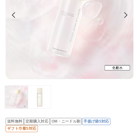
送料無料
定期購入対応
OM・ニードル割
手提げ袋S対応
レ
ギフト巾着S対応
ビ