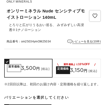
ュ
ONLY MINERALS
ー
オンリーミネラル Nude センシティブモ
は
ま
イストローション 140mL
だ
とろりと広がりうるおい巡る、 みずみずしい高浸
あ
透※1ナノローション
り
ま
せ
レビューを見る(10件)
商品番号：om25034ymOM25034
ん
10%OFF
通常価格より
通常価格
3,500
円
(税込)
定期価格
3,150
円
(税込)
※2回目以降は、初回のお届け内容・定期価格を繰り返します。
バリエーションを選択してください