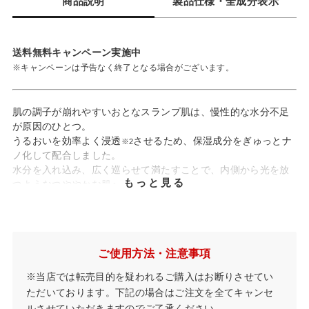
商品説明
製品仕様・全成分表示
送料無料キャンペーン実施中
※キャンペーンは予告なく終了となる場合がございます。
肌の調子が崩れやすいおとなスランプ肌は、慢性的な水分不足
が原因のひとつ。
うるおいを効率よく浸透
させるため、保湿成分をぎゅっとナ
※2
ノ化して配合しました。
水分を入れ込み、広く巡らせて満たすことで、内側から光を放
もっと見る
つようなつややかな肌へ。
天然由来成分93%
敏感肌対象パッチテスト実施済み
※3
※1 当社従来品比。角質層まで。
ご使用方法・注意事項
※2 角質層まで
※3 ただしすべての方に肌トラブルがおきないわけではありません。
※当店では転売目的を疑われるご購入はお断りさせてい
ただいております。下記の場合はご注文を全てキャンセ
ルさせていただきますのでご了承ください。