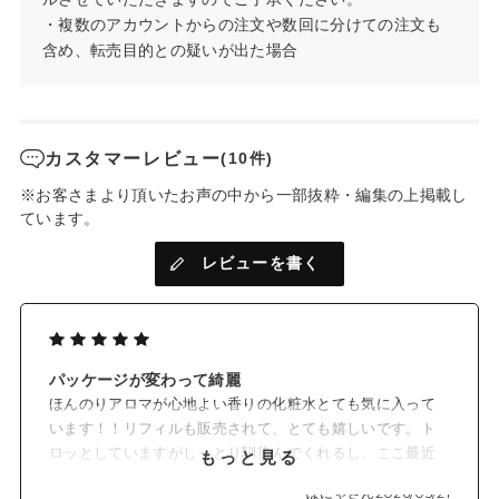
・複数のアカウントからの注文や数回に分けての注文も
含め、転売目的との疑いが出た場合
カスタマーレビュー
(10件)
※お客さまより頂いたお声の中から一部抜粋・編集の上掲載し
ています。
レビューを書く
パッケージが変わって綺麗
ほんのりアロマが心地よい香りの化粧水とても気に入って
います！！リフィルも販売されて、とても嬉しいです。ト
ロッとしていますがしっとり馴染んでくれるし、ここ最近
もっと見る
はずっとこちらにしています。肌の調子も良いです。
ぽにゃさん
2026/05/21