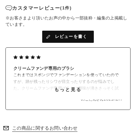
カスタマーレビュー
(1件)
※お客さまより頂いたお声の中から一部抜粋・編集の上掲載し
ています。
レビューを書く
クリームファンデ専用のブラシ
これまではスポンジでファンデーションを使っていたので
すが、跡が残ったりシワが目立ったりするのが悩みでし
た。クリームファンデ専用ブラシに興味が沸きさっそく試
もっと見る
してみたくなりました。伸ばすというより塗るといった感
のこたんさん
2025/12/17
じですが、薄付きで自然な感じで良いです。購入して本当
に良かった！メイク道具は大切ですね。
この商品に関するお問い合わせ