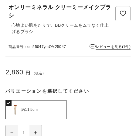
ュ
オンリーミネラル クリーミーメイクブラ
ー
は
シ
ま
心地よい肌あたりで、BBクリームをムラなく仕上
だ
げるブラシ
あ
り
ま
レビューを見る(1件)
商品番号：om25047ymOM25047
せ
ん
2,860
円
(税込)
バリエーションを選択してください
約11.5cm