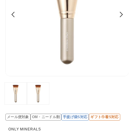
メール便対象
OM・ニードル割
手提げ袋S対応
ギフト巾着S対応
レ
ビ
ONLY MINERALS