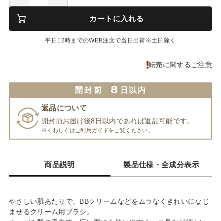
カートに入れる
平日12時までのWEB注文で当日出荷※土日除く
転売に関するご注意
8
開封前
日以内
返品について
開封前お届け後8日以内であれば返品可能です。
※くわしくは
ご利用ガイド
をご覧ください。
商品説明
製品仕様・全成分表示
やさしい肌あたりで、BBクリームなどをムラなくきれいになじ
ませるクリーム用ブラシ。