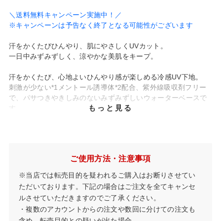
＼送料無料キャンペーン実施中！／
※キャンペーンは予告なく終了となる可能性がございます
汗をかくたびひんやり、肌にやさしくUVカット。
一日中みずみずしく、涼やかな美肌をキープ。
汗をかくたび、心地よいひんやり感が楽しめる冷感UV下地。
刺激が少ない*1メントール誘導体*2配合、紫外線吸収剤フリー
で、パサつきやきしみのないみずみずしいウォーターベースで
もっと見る
す。
贅沢に配合された保湿成分が日中の乾燥から肌を守り、うるお
いをキープ。
さらに微小なミネラルパールが、光の効果で透明感*3あふれる
美肌を演出します。
ご使用方法・注意事項
SPF50+・PA++++
UV耐水性★★
ミネラル＋天然由来成分89％
※当店では転売目的を疑われるご購入はお断りさせてい
石けんでオフ
ただいております。下記の場合はご注文を全てキャンセ
ブルーライトカット
ノンケミカル処方
低刺激処方*4
ルさせていただきますのでご了承ください。
・複数のアカウントからの注文や数回に分けての注文も
✓敏感肌でも汗をかくたびひんやりクール感
含め、転売目的との疑いが出た場合