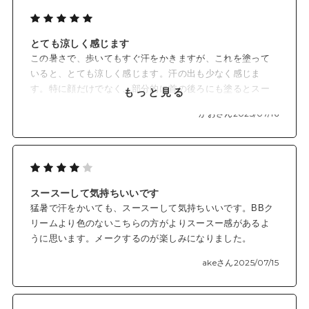
✓爽やかなローズマリー×ティーツリーの香り
肌にのばしたときふわっと漂う、爽やかなローズマリー精油と
とても涼しく感じます
ティーツリー精油の香り。
この暑さで、歩いてもすぐ汗をかきますが、これを塗って
朝のメイク時間に気分をリフレッシュ。
いると、とても涼しく感じます。汗の出も少なく感じま
す。特に顔だけでなく、部分的に首の後ろにも塗るとスー
もっと見る
◆色展開
スーして汗が控えられると思います。
EX01 クリア
かおさん
2025/07/16
肌に溶け込むクリアカラー。
みずみずしいツヤ感で、自然にトーンアップした印象に
*1 すべての方に刺激が起きないわけではありません。
スースーして気持ちいいです
*2 メントキシプロバンジオール（清涼剤）
猛暑で汗をかいても、スースーして気持ちいいです。BBク
*3 メイクアップ効果
リームより色のないこちらの方がよりスースー感があるよ
*4 パッチテスト済み（ただしすべての方に肌トラブルが起きな
うに思います。メークするのが楽しみになりました。
いわけではありません）
*5 酸化チタン、合成フルオロフロゴパイト（着色剤）
akeさん
2025/07/15
*6 保湿成分