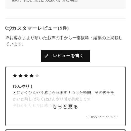
肌刺激の少なさとひんやり感の持続で選んだメントール誘導体
*2を配合。
肌にのばしたときにひんやり、汗をかくたびに清涼感が得られ
ます。
カスタマーレビュー
(5件)
✓ノンケミカル処方でSPF50+・PA++++
紫外線吸収剤フリーでSPF50+・PA++++、UV耐水性★★を実
※お客さまより頂いたお声の中から一部抜粋・編集の上掲載し
現。
ています。
レビューを書く
✓みずみずしいウォーターベース
みずみずしくなめらかにのびて、紫外線吸収剤フリーなのにき
しみや乾燥感のないテクスチャー。
まるでスキンケアの乳液のような心地よさです。
ひんやり！
✓ナチュラルにトーンアップ、ツヤ肌仕上がり
ミネラルパール*5が光を拡散。ナチュラルにトーンアップし、
とにかくひんやり感じられます！つけた瞬間、その後汗を
肌悩みを自然にカバーします。
かいた時しばらくはひんやり感が持続します！
それがヒリヒリは感じませんでした。
もっと見る
✓日中の肌をうるおすスキンケア成分配合
カバー力もそれなりで、トーンアップして見えます。
uliさん
2025/07/27
紫外線を浴びる肌を考慮して厳選した植物エキスを配合。
夏場の長時間つけていると最後の方白浮きしてきたので満
ビタミンB群の一種であるパンテノール*6も配合し、夏の肌のす
点ではないですが、リピ確定です！
こやかさを守ります。