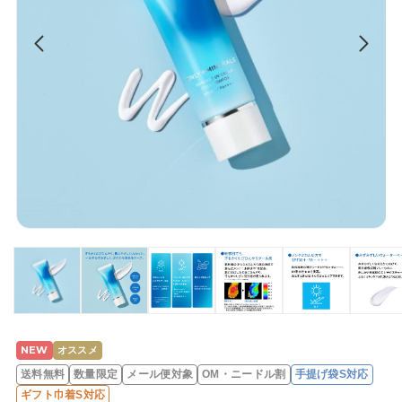
NEW
オススメ
レ
送料無料
数量限定
メール便対象
OM・ニードル割
手提げ袋S対応
ビ
ギフト巾着S対応