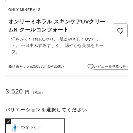
ュ
ー
ONLY MINERALS
は
ま
オンリーミネラル スキンケアUVクリー
だ
ムN クールコンフォート
あ
り
汗をかくたびひんやり、 肌にやさしくUVカッ
ま
ト。 一日中みずみずしく、 涼やかな美肌をキー
せ
プ。
ん
レビューを見る(5件)
商品番号：om25057ymOM25057
3,520
円
(税込)
バリエーションを選択してください
EX01クリア