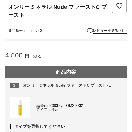
ュ
オンリーミネラル Nude ファーストC ブ
ー
は
ースト
ま
だ
レビューを見る(3件)
商品番号：omc9743
あ
り
ま
せ
4,800
円
(税込)
ん
商品内容
1
オンリーミネラル Nude ファーストC ブースト×1
品番om20032ymOM20032
タイプ：45ml
タイプを選択してください