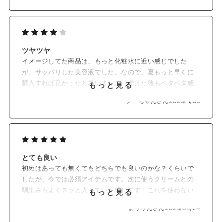
ツヤツヤ
イメージしてた商品は、もっと化粧水に近い感じでした
が、サッパリした美容液でした。なので、夏もっと早くに
購入すれば良かったと思いました。着けた後もベタベタ感
もっと見る
がなくて、顔がツヤツヤしてました。
フーちゃんさん
2025/11/05
使い始めたばかりですが、これからの経過が楽しみです。
とても良い
初めはあっても無くてもどちらでも良いのかな？くらいで
したが、今では必須アイテムです。次に使うクリームとの
馴染みもよくスッと入っていく感じです！これを使わない
もっと見る
とクリームのなじみが悪いような気がします。NUDEをライ
まりりんさん
2025/09/24
ンで使っています。