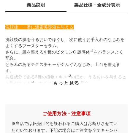
商品説明
製品仕様・全成分表示
洗顔後、一番に濃密美容液を与える
洗顔後の肌をうるおいでほぐし、次に使うお手入れのなじみを
よくするブースターセラム。
1
さらに、肌を整える4 種のビタミンC 誘導体*
をバランスよく
配合。
とろみのあるテクスチャーがぐんぐんなじみ、土台を整えま
す。
2
共通成分である3種の植物エキス*
のほか、うるおいを与えるヒ
3
3
もっと見る
ト型セラミド*
、ナイアシンアミド*
も配合。
揺らぎがちな肌もしっとり、穏やかに。
1 整肌成分/ パルミチン酸アスコルビルリン酸3Na、アスコルビルリン酸Na、テ
*
トラヘキシルデカン酸アスコルビル 、リン酸アスコルビルMg
ご使用方法・注意事項
2 整肌成分/ ソメイヨシノ葉エキス、シソ葉エキス、ドクダミエキス
*
3 保湿成分
*
※当店では転売目的を疑われるご購入はお断りさせてい
ただいております。下記の場合はご注文を全てキャンセ