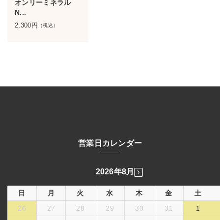
オンリーミネラル
N...
2,300
円
（税込）
営業日カレンダー
2026年8月
日
月
火
水
木
金
土
26
27
28
29
30
31
1