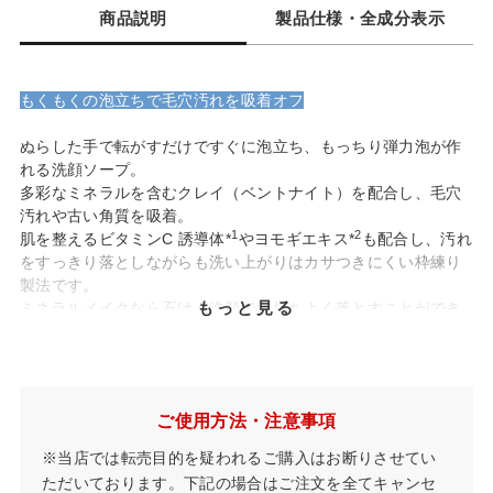
商品説明
製品仕様・全成分表示
もくもくの泡立ちで毛穴汚れを吸着オフ
ぬらした手で転がすだけですぐに泡立ち、もっちり弾力泡が作
れる洗顔ソープ。
多彩なミネラルを含むクレイ（ベントナイト）を配合し、毛穴
汚れや古い角質を吸着。
1
2
肌を整えるビタミンC 誘導体*
やヨモギエキス*
も配合し、汚れ
をすっきり落としながらも洗い上がりはカサつきにくい枠練り
製法です。
もっと見る
ミネラルメイクなら石けん洗顔で気持ちよく落とすことができ
ます。
1 整肌成分/アスコルビン酸Na
*
2 整肌成分
*
ご使用方法・注意事項
※当店では転売目的を疑われるご購入はお断りさせてい
ただいております。下記の場合はご注文を全てキャンセ