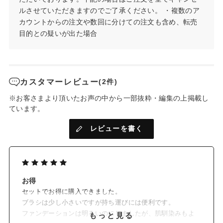
※詰め替え対応容器ではございません
ルさせていただきますのでご了承ください。 ・複数のア
SPF17/PA++
ミネラル100%
石けんでオフ
低刺激処方*1
カウントからの注文や数回に分けての注文も含め、転売
目的との疑いが出た場合
2.デビューブラシ
単品価格 1,320円 (税込)
ミネラルファンデーション用のミニブラシ。
お試し用のミニサイズです。
カスタマーレビュー
(2件)
単品合計価格 3,020円(税込) のところ
約23%OFF
※お客さまより頂いたお声の中から一部抜粋・編集の上掲載し
2,300円(税込)
ています。
*1 敏感肌対象パッチテスト、ノンコメドジェニックテスト、スティンギングテスト、ア
レビューを書く
レルギーテスト済み（ただしすべての方に肌トラブルが起きないわけではありません）
お得
セットでお得に購入できました。
ブラシは少し小さいですが持ち運びには便利です。
ファンデーションは明るいのにしましたが、肌馴染みもよ
もっと見る