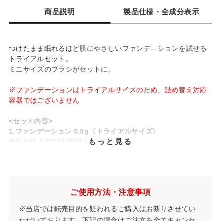
商品説明
製品仕様・全成分表示
つけたまま眠れるほど肌にやさしいファンデ―ションを試せる
トライアルセット。
ミニサイズのブラシがセットに。
※ファンデーションはトライアルサイズのため、詰め替え対応
容器ではございません
<セット内容>
1.ファンデーション 0.8g〈トライアルサイズ〉
もっと見る
単品価格 1,700円 (税込）
つけたまま眠れるほど肌にやさしい、ミネラル100%ファンデー
ション。
厳選されたミネラル成分のみで作られ、つけたまま眠れるほど
やさしい軽いつけ心地と、カバー力を両立させたミネラルファ
ご使用方法・注意事項
ンデーションです。
※当店では転売目的を疑われるご購入はお断りさせてい
お試し用サイズの0.8gです。
ただいております。下記の場合はご注文を全てキャンセ