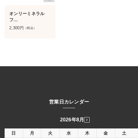
オンリーミネラル
フ...
2,300
円
（税込）
営業日カレンダー
2026年8月
日
月
火
水
木
金
土