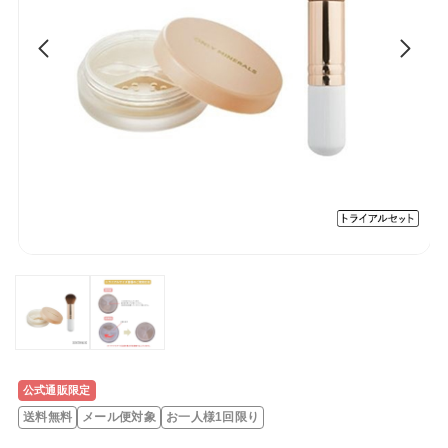
公式通販限定
レ
送料無料
メール便対象
お一人様1回限り
ビ