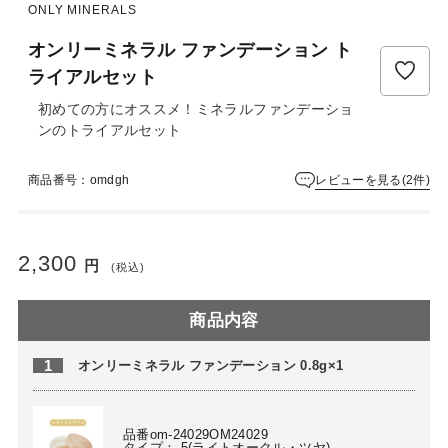
ュ
ONLY MINERALS
ー
は
オンリーミネラル ファンデーション ト
ま
ライアルセット
だ
初めての方にオススメ！ミネラルファンデーショ
あ
ンのトライアルセット
り
ま
せ
レビューを見る(2件)
商品番号：omdgh
ん
2,300
円
(税込)
商品内容
1
オンリーミネラル ファンデーション 0.8g×1
品番om-24029OM24029
タイプ： 5(ライトオークル・ツヤ)