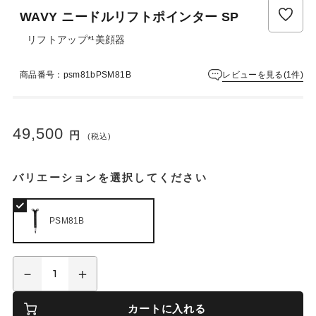
ュ
WAVY ニードルリフトポインター SP
ー
は
リフトアップ*¹美顔器
ま
だ
レビューを見る(1件)
商品番号：psm81bPSM81B
あ
り
ま
せ
49,500
円
ん
(税込)
バリエーションを選択してください
PSM81B
カートに入れる