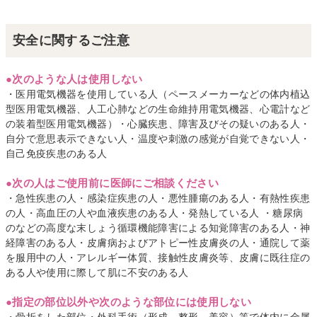
安全に関するご注意
●次のような人は使用しない
・医用電気機器を使用している人（ペースメーカーなどの体内植込
型医用電気機器、人工心肺などの生命維持用電気機器、心電計など
の装着型医用電気機器）・心臓疾患、障害及びその疑いのある人・
自分で意思表示できない人・温度や刺激の感覚が自覚できない人・
自己免疫疾患のある人
●次の人はご使用前に医師にご相談ください
・急性疾患の人・感染症疾患の人・悪性腫瘍のある人・有熱性疾患
の人・高血圧の人や血液疾患のある人・発熱している人 ・糖尿病
のなどの高度な末しょう循環機能障害による知覚障害のある人・神
経障害のある人・皮膚病およびアトピー性皮膚炎の人・通院して薬
を服用中の人・アレルギー体質、接触性皮膚炎等、皮膚に既往症の
ある人や使用に際して肌に不安のある人
●指定の部位以外や次のような部位には使用しない
・骨折をした部位・外科手術（形成、整形、美容）等で体内に金属