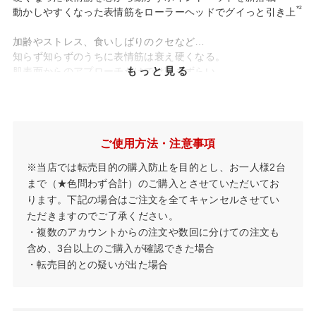
*²
動かしやすくなった表情筋をローラーヘッドでグイっと引き上
加齢やストレス、食いしばりのクセなど…
知らず知らずのうちに表情筋は衰え硬くなる。
もっと見る
肌表面からのアプローチだけでは動きずらい
「表情筋」をピンポイントで刺激し”芯”から動かします。
*¹…引き上げるように動かすこと。また、EMS機器による筋力トレーニングを行
うこと/リフトモード使用時
ご使用方法・注意事項
*²…刺すように押し込むこと
※当店では転売目的の購入防止を目的とし、お一人様2台
まで（★色問わず合計）のご購入とさせていただいてお
ります。下記の場合はご注文を全てキャンセルさせてい
ただきますのでご了承ください。
・複数のアカウントからの注文や数回に分けての注文も
含め、3台以上のご購入が確認できた場合
・転売目的との疑いが出た場合