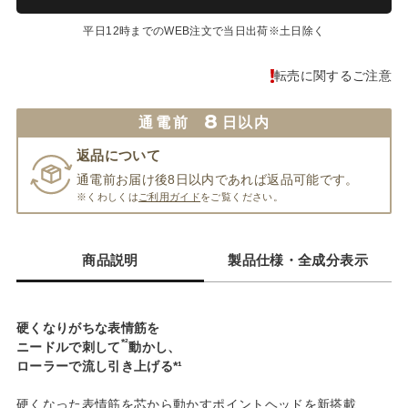
平日12時までのWEB注文で当日出荷※土日除く
転売に関するご注意
8
通電前
日以内
返品について
通電前お届け後8日以内であれば返品可能です。
※くわしくは
ご利用ガイド
をご覧ください。
商品説明
製品仕様・全成分表示
硬くなりがちな表情筋を
*²
ニードルで刺して
動かし、
ローラーで流し引き上げる*¹
硬くなった表情筋を芯から動かすポイントヘッドを新搭載