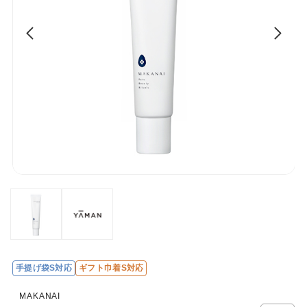
手提げ袋S対応
ギフト巾着S対応
MAKANAI