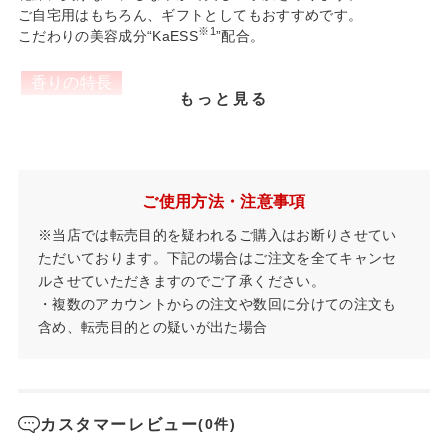
ご自宅用はもちろん、ギフトとしてもおすすめです。
※1
こだわりの美容成分“KaESS
”配合。
香りの特長
もっと見る
甘くとろける本物の果実のようなフレッシュな桃の香り。
自然由来の精油をブレンドした優しい香りが特徴です。
こだわりの絶妙レシピ
※2
ご使用方法・注意事項
べたつかず、肌のすみずみ
までうるおいで満たす、とろける
ような使用感。
※当店では転売目的を疑われるご購入はお断りさせてい
秘密は独自の乳化によるもの。クリームを塗り広げることで、
ただいております。下記の場合はご注文を全てキャンセ
原料である水と油分に戻る特長を活かし実現しました。
ルさせていただきますのでご了承ください。
やわらかなクリームが水のようにすっと手肌になじみ、しっと
・複数のアカウントからの注文や数回に分けての注文も
りうるおうのに、つけていることを感じさせません。
含め、転売目的との疑いが出た場合
※3
自然由来成分100％
※1
大豆、柿の葉、卵殻膜からなる“KaESS
”はもちろん、自然由
来成分のみでつくられたハンドクリーム。
お料理の前、小さなお子様、ペットに触れるときも気になりま
カスタマーレビュー
(0件)
せん。働きものの手肌をやさしさと贅沢なうるおいで守りま