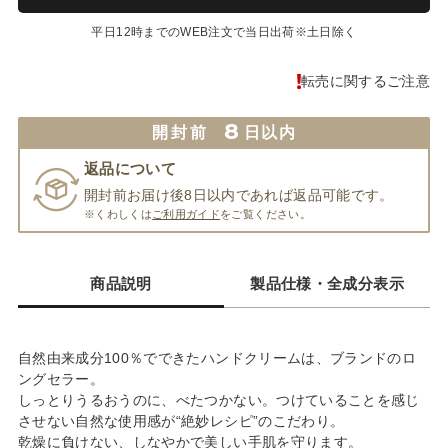
平日12時までのWEB注文で当日出荷※土日除く
転売に関するご注意
8
開封前
日以内
返品について
開封前お届け後8日以内であれば返品可能です。
※くわしくは
ご利用ガイド
をご覧ください。
商品説明
製品仕様・全成分表示
自然由来成分100％でできたハンドクリームは、ブランドのロ
ングセラー。
しっとりうるおうのに、べたつかない。つけていることを感じ
させない自然な使用感が“絶妙レシピ”のこだわり。
乾燥に負けない、しなやかで美しい手肌を守ります。