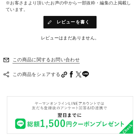
※お客さまより頂いたお声の中から一部抜粋・編集の上掲載し
す。
ています。
※1:KaESS（保湿成分）…
レビューを書く
金箔に欠かせない箔打紙を仕込むために使われる〝和のエキス〟をヒントに開発
した美容成分。カキ葉エキス、加水分解卵殻膜、ダイズステロール（いずれも保
湿成分）の複合美容成分。
レビューはまだありません。
※2:角質層まで
※3:ISO16128-1で定義された自然原料、自然由来原料のみを使用しております
この商品に関するお問い合わせ
この商品をシェアする