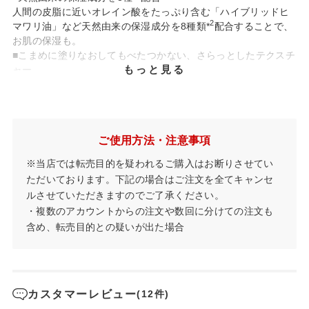
人間の皮脂に近いオレイン酸をたっぷり含む「ハイブリッドヒ
2
マワリ油」など天然由来の保湿成分を8種類*
配合することで、
お肌の保湿も。
■こまめに塗りなおしてもべたつかない、さらっとしたテクスチ
もっと見る
ャー
■さわやかなオレンジ＆ゼラニウムの香り
1 メントキシプロパンジオール（香料）
*
2 グリセリン、ペンチレングリゴール、グリチルリチン酸2K、テトラヘキシル
*
デカン酸アスコルビル、ハイブリッドヒマワリ油、ユキノシタエキス、オウゴン
ご使用方法・注意事項
根エキス、アセロラ種子エキス
※当店では転売目的を疑われるご購入はお断りさせてい
ただいております。下記の場合はご注文を全てキャンセ
ルさせていただきますのでご了承ください。
・複数のアカウントからの注文や数回に分けての注文も
含め、転売目的との疑いが出た場合
カスタマーレビュー
(12件)