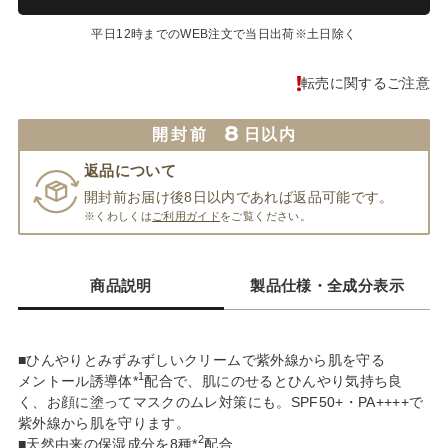
平日12時までのWEB注文で当日出荷※土日除く
転売に関するご注意
8
開封前
日以内
返品について
開封前お届け後8日以内であれば返品可能です。
※くわしくは
ご利用ガイド
をご覧ください。
商品説明
製品仕様・全成分表示
■ひんやりとみずみずしいクリームで紫外線から肌を守る
1
メントール誘導体*
配合で、肌にのせるとひんやり気持ち良
く、お顔に塗ってマスクのムレ対策にも。SPF50+・PA++++で
紫外線から肌を守ります。
2
■天然由来の保湿成分を8種*
配合