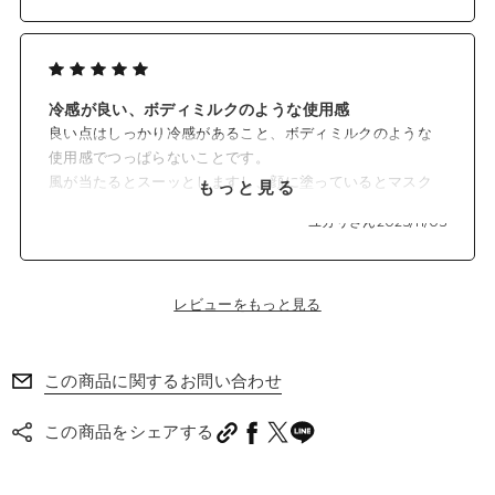
冷感が良い、ボディミルクのような使用感
良い点はしっかり冷感があること、ボディミルクのような
使用感でつっぱらないことです。
風が当たるとスーッとしますし、顔に塗っているとマスク
もっと見る
の中も熱のこもる感じがかなり軽減されました。
ユカリさん
2025/11/05
日焼け止めでキシキシするのが苦手なのですが、ボディミ
ルクで保湿したような肌になります。
ただ、香りが強いな、と思いました
レビューをもっと見る
柑橘の中に少しフローラルが混じった香りがしっかりする
ので、多めに付けてしまうと少し香りが気になることも。
敏感な方は要注意かなと思います。
この商品に関するお問い合わせ
この商品をシェアする