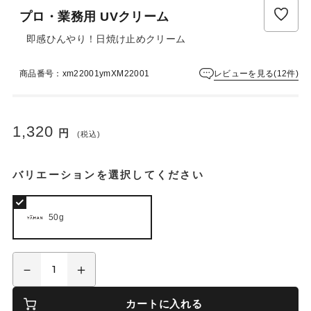
ュ
プロ・業務用 UVクリーム
ー
は
即感ひんやり！日焼け止めクリーム
ま
だ
レビューを見る(12件)
商品番号：xm22001ymXM22001
あ
り
ま
せ
1,320
円
ん
(税込)
バリエーションを選択してください
50g
カートに入れる