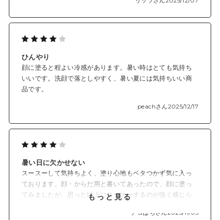
リッツさん
2025/12/07
ひんやり
顔に塗ると程よい冷感があります。暑い時はとても気持ち
いいです。洗顔で落としやすく、暑い夏には気持ちいい商
品です。
peachさん
2025/12/17
暑い日に欠かせない
スースーして気持ちよく、塗り心地もベタつかず気に入っ
ております。顔・からだ用と書いてあったので、顔に塗っ
てみましたが、思った以上にスースーするのが強く感じら
もっと見る
れたのでからだ用として使っています。使い終わったらリ
デコぱちさん
2025/11/05
ピートしたいです。