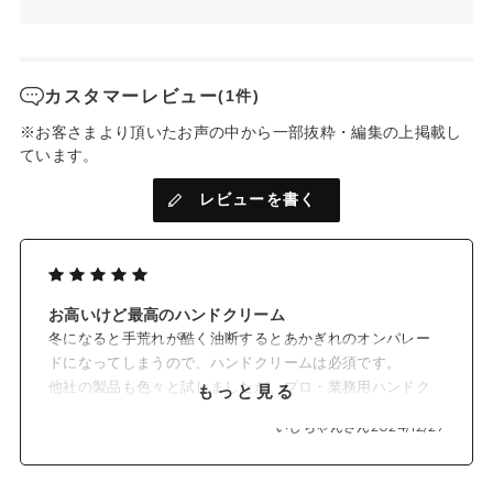
天然由来成分100%使用
天然由来成分100％使用することで、料理前や料理中などデリ
カスタマーレビュー
(1件)
ケートなものを触る際にも気にせず使用いただけます。
また8つのフリー（シリコン・鉱物油・パラベン・エタノール・
※お客さまより頂いたお声の中から一部抜粋・編集の上掲載し
石油系界面活性剤・防腐剤・着色料・香料）で、赤ちゃんやペ
ています。
ットがいるご家庭にもおすすめです。
レビューを書く
お高いけど最高のハンドクリーム
冬になると手荒れが酷く油断するとあかぎれのオンパレー
ドになってしまうので、ハンドクリームは必須です。
他社の製品も色々と試しましたが、プロ・業務用ハンドク
もっと見る
リーム長らく愛用しておりました、
いしちゃんさん
2024/12/27
これはこれで無香ですし男性の当方も気兼ねなく使用して
おりましたが、若干べた付き感が残るのが気になっており
ました。