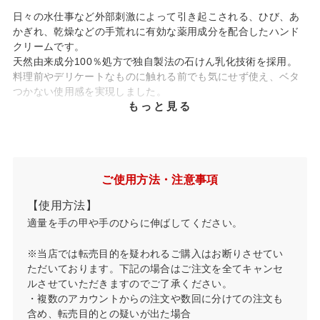
日々の水仕事など外部刺激によって引き起こされる、ひび、あ
かぎれ、乾燥などの手荒れに有効な薬用成分を配合したハンド
クリームです。
天然由来成分100％処方で独自製法の石けん乳化技術を採用。
料理前やデリケートなものに触れる前でも気にせず使え、ベタ
つかない使用感を実現しました。
もっと見る
有効成分グリチルリチン酸ジカリウムが手荒れを防
ぐ
水仕事や手洗い、アルコール除菌などの外部刺激によって引き
起こされるひび、あかぎれ、乾燥に、炎症を抑える薬用有効成
ご使用方法・注意事項
分のグリチルリチン酸ジカリウムを配合し、乾燥から防ぎ手肌
【使用方法】
の荒れを防ぎます。
適量を手の甲や手のひらに伸ばしてください。
独自製法で生み出した石けん乳化技術でベタつかな
※当店では転売目的を疑われるご購入はお断りさせてい
い
ただいております。下記の場合はご注文を全てキャンセ
定番製品の『プロ・業務用 ハンドクリーム』で採用している、
ルさせていただきますのでご了承ください。
独自製法の石けん乳化技術を採用。
・複数のアカウントからの注文や数回に分けての注文も
しっとり、でもベタつかない使用感で塗ってすぐに手仕事がで
含め、転売目的との疑いが出た場合
きます。