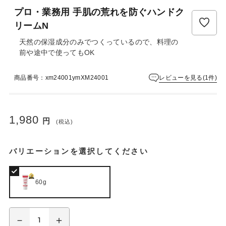
ュ
プロ・業務用 手肌の荒れを防ぐハンドク
ー
は
リームN
ま
天然の保湿成分のみでつくっているので、料理の
だ
前や途中で使ってもOK
あ
り
ま
レビューを見る(1件)
商品番号：xm24001ymXM24001
せ
ん
1,980
円
(税込)
バリエーションを選択してください
60g