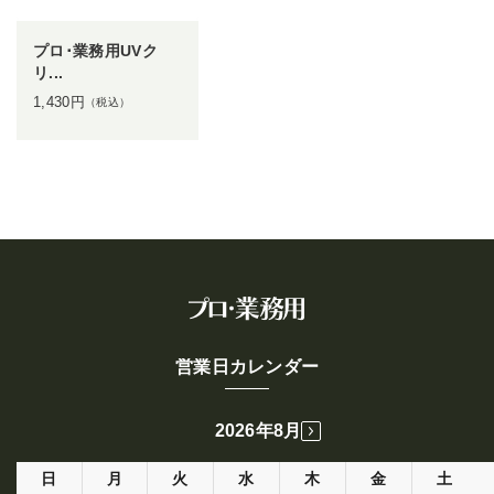
プロ･業務用UVク
リ...
1,430
円
（税込）
営業日カレンダー
2026年8月
日
月
火
水
木
金
土