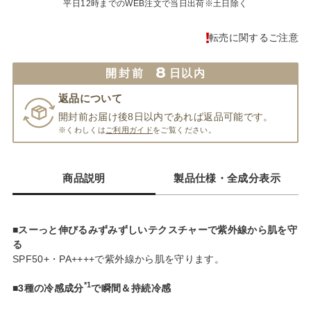
平日12時までのWEB注文で当日出荷※土日除く
転売に関するご注意
8
開封前
日以内
返品について
開封前お届け後8日以内であれば返品可能です。
※くわしくは
ご利用ガイド
をご覧ください。
商品説明
製品仕様・全成分表示
■スーっと伸びるみずみずしいテクスチャーで紫外線から肌を守
る
SPF50+・PA++++で紫外線から肌を守ります。
*1
■3種の冷感成分
で瞬間＆持続冷感