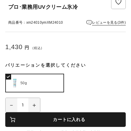
ュ
プロ･業務用UVクリーム氷冷
ー
は
ま
レビューを見る(3件)
商品番号：xm24010ymXM24010
だ
あ
り
ま
1,430
円
(税込)
せ
ん
バリエーションを選択してください
50g
カートに入れる