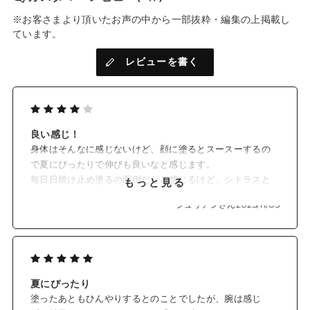
※お客さまより頂いたお声の中から一部抜粋・編集の上掲載し
ています。
レビューを書く
良い感じ！
身体はそんなに感じないけど、顔に塗るとスースーするの
で夏にぴったりで伸びも良いなと感じます。
毎日日焼け止め塗るの面倒だなと感じるけど、シトラスと
もっと見る
ゼラニウムの良い香りがしてこれなら毎日続けられそうで
ジュリアンさん
2025/11/05
す。
夏にぴったり
塗ったあともひんやりするとのことでしたが、腕は感じ