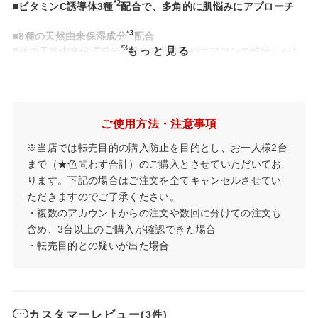
*2
■ビタミンC誘導体3種
配合で、多角的に肌悩みにアプローチ
*3
■8種の天然由来保湿成分
配合
*3
もっと見る
8種の天然由来保湿成分
配合で紫外線やエアコンで乾燥しがち
な肌にうるおいを与えます。
■全身に使えてせっけんオフが可能
ご使用方法・注意事項
■すっきりとしたクールシトラスの香り
※当店では転売目的の購入防止を目的とし、お一人様2台
まで（★色問わず合計）のご購入とさせていただいてお
*1...メントール、メントキシプロパンジオール、メントングリセリンアセタール
ります。下記の場合はご注文を全てキャンセルさせてい
*2...3-O-エチルアスコルビン酸、リン酸アスコルビルMg、テトラヘキシルデカ
ただきますのでご了承ください。
ン酸アスコルビル（すべて保湿成分）
・複数のアカウントからの注文や数回に分けての注文も
*3...グリセリン、ペンチレングリコール、グリチルリチン酸2K、テトラヘキシル
含め、3台以上のご購入が確認できた場合
デカン酸アスコルビル、ハイブリッドヒマワリ油、ユキノシタエキス、オウゴン
・転売目的との疑いが出た場合
根エキス、アセロラ種子エキス
カスタマーレビュー
(3件)