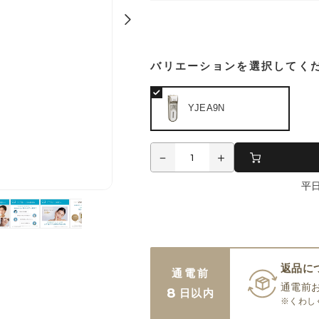
バリエーションを選択してく
YJEA9N
平
返品に
通電前
通電前
8
日以内
※くわし