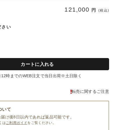
121,000
円
(税込)
ださい
カートに入れる
日12時までのWEB注文で当日出荷※土日除く
転売に関するご注意
ついて
お届け後8日以内であれば返品可能です。
くは
ご利用ガイド
をご覧ください。