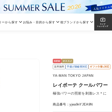
リーから探す
お悩み・目的から探す
他ブランドから探す
NEW
オススメ
送料無料
手提げ袋縦長対応
ギフト巾着L対応
YA-MAN TOKYO JAPAN
レイボーテ クールパワー
極強パワーの照射を刺激レス＊に
商品番号：yjea9nYJEA9N